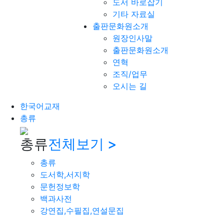
도서 바로잡기
기타 자료실
출판문화원소개
원장인사말
출판문화원소개
연혁
조직/업무
오시는 길
한국어교재
총류
총류
전체보기 >
총류
도서학,서지학
문헌정보학
백과사전
강연집,수필집,연설문집