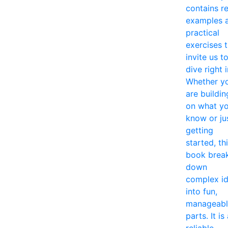
contains re
examples 
practical
exercises 
invite us t
dive right i
Whether y
are buildin
on what y
know or ju
getting
started, th
book brea
down
complex i
into fun,
manageabl
parts. It is