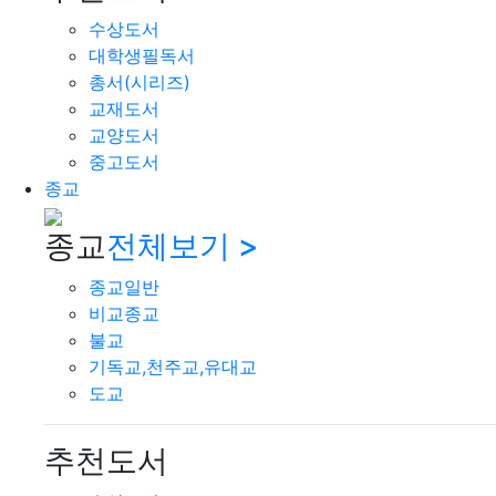
수상도서
대학생필독서
총서(시리즈)
교재도서
교양도서
중고도서
종교
종교
전체보기 >
종교일반
비교종교
불교
기독교,천주교,유대교
도교
추천도서