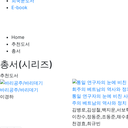
외국문도서
E-book
Home
추천도서
총서
총서(시리즈)
추천도서
바리공주/바리데기
통일 연구자의 눈에 비친 
이경하
주의 베트남의 역사와 정치
김병로,김성철,백지운,서보혁
이찬수,정동준,조동준,채수홍
천경효,최규빈