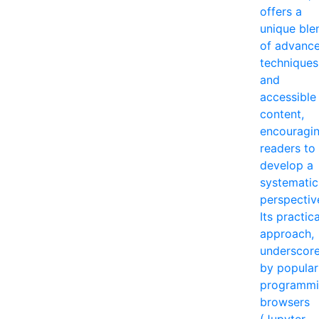
offers a
unique ble
of advanc
techniques
and
accessible
content,
encouragi
readers to
develop a
systematic
perspectiv
Its practica
approach,
underscor
by popular
programm
browsers