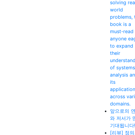
solving rea
world
problems, 
book is a
must-read 
anyone ea
to expand
their
understan
of systems
analysis a
its
applicatio
across var
domains.
앞으로의 
와 저서가 
기대됩니다
[리뷰] 정