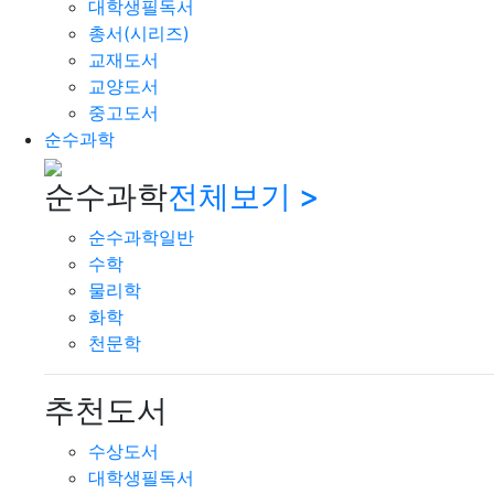
대학생필독서
총서(시리즈)
교재도서
교양도서
중고도서
순수과학
순수과학
전체보기 >
순수과학일반
수학
물리학
화학
천문학
추천도서
수상도서
대학생필독서