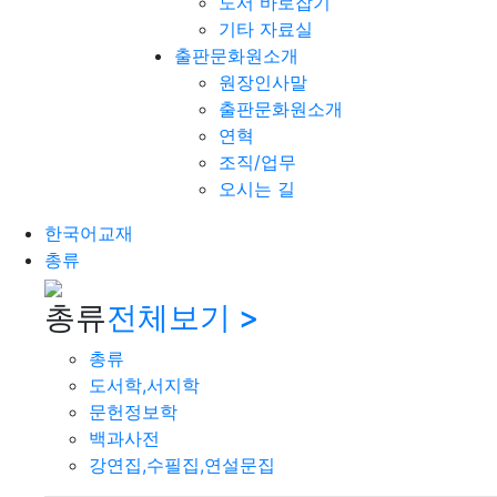
도서 바로잡기
기타 자료실
출판문화원소개
원장인사말
출판문화원소개
연혁
조직/업무
오시는 길
한국어교재
총류
총류
전체보기 >
총류
도서학,서지학
문헌정보학
백과사전
강연집,수필집,연설문집