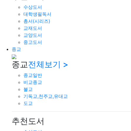
수상도서
대학생필독서
총서(시리즈)
교재도서
교양도서
중고도서
종교
종교
전체보기 >
종교일반
비교종교
불교
기독교,천주교,유대교
도교
추천도서