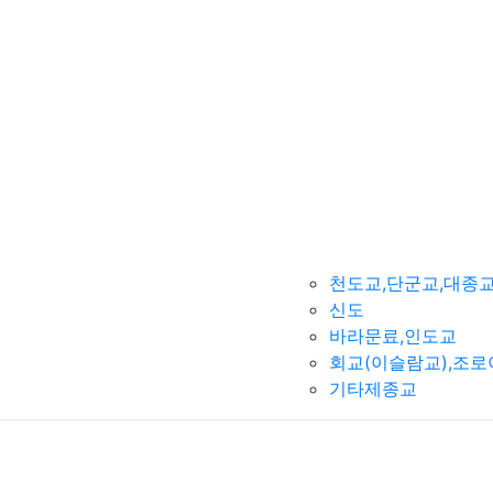
천도교,단군교,대종
신도
바라문료,인도교
회교(이슬람교),조
기타제종교