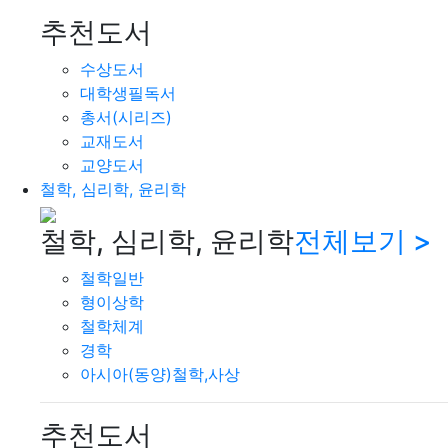
추천도서
수상도서
대학생필독서
총서(시리즈)
교재도서
교양도서
철학, 심리학, 윤리학
철학, 심리학, 윤리학
전체보기 >
철학일반
형이상학
철학체계
경학
아시아(동양)철학,사상
추천도서