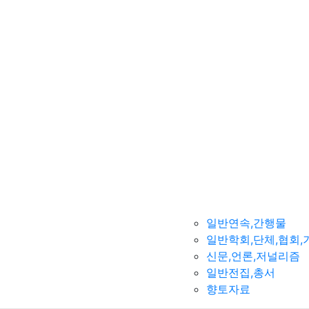
일반연속,간행물
일반학회,단체,협회,
신문,언론,저널리즘
일반전집,총서
향토자료