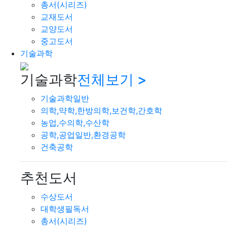
총서(시리즈)
교재도서
교양도서
중고도서
기술과학
기술과학
전체보기 >
기술과학일반
의학,약학,한방의학,보건학,간호학
농업,수의학,수산학
공학,공업일반,환경공학
건축공학
추천도서
수상도서
대학생필독서
총서(시리즈)