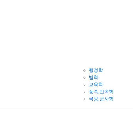
행정학
법학
교육학
풍속,민속학
국방,군사학