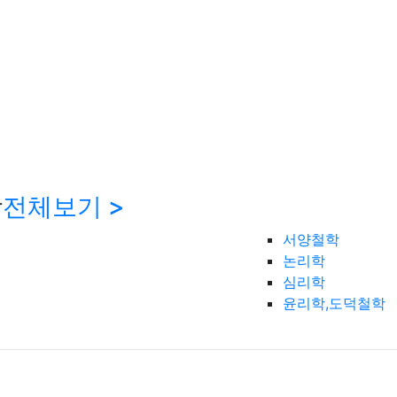
학
전체보기 >
서양철학
논리학
심리학
윤리학,도덕철학