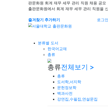
판문화원 회계 재무 세무 관리 직원 채용 공모
출판문화원에서 회계 재무 세무 관리 직원을 
즐겨찾기 추가하기
로그
분류별 도서
한국어교재
총류
총류
전체보기 >
총류
도서학,서지학
문헌정보학
백과사전
강연집,수필집,연설문집