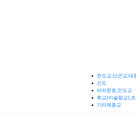
천도교,단군교,대
신도
바라문료,인도교
회교(이슬람교),
기타제종교