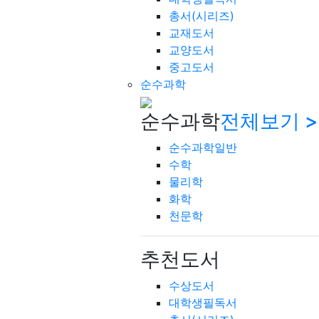
총서(시리즈)
교재도서
교양도서
중고도서
순수과학
순수과학
전체보기 >
순수과학일반
수학
물리학
화학
천문학
추천도서
수상도서
대학생필독서