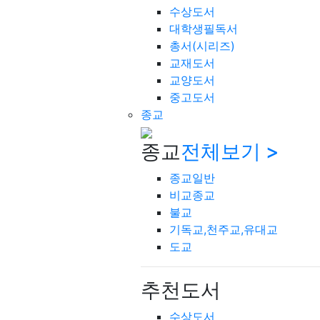
수상도서
대학생필독서
총서(시리즈)
교재도서
교양도서
중고도서
종교
종교
전체보기 >
종교일반
비교종교
불교
기독교,천주교,유대교
도교
추천도서
수상도서