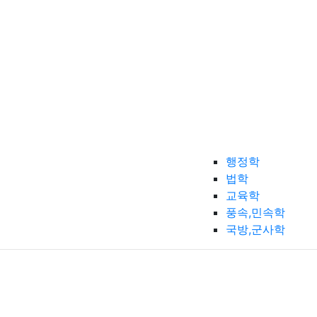
행정학
법학
교육학
풍속,민속학
국방,군사학