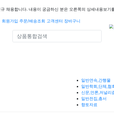
신규 채용합니다. 내용이 궁금하신 분은 오른쪽의 상세내용보기를
인
회원가입
주문/배송조회
고객센터
장바구니
Search icons
일반연속,간행물
일반학회,단체,협
신문,언론,저널리
일반전집,총서
향토자료