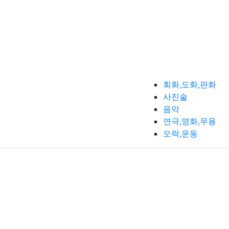
회화,도화,판화
사진술
음악
연극,영화,무용
오락,운동