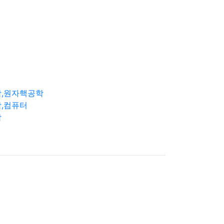
학,원자핵공학
,컴퓨터
학