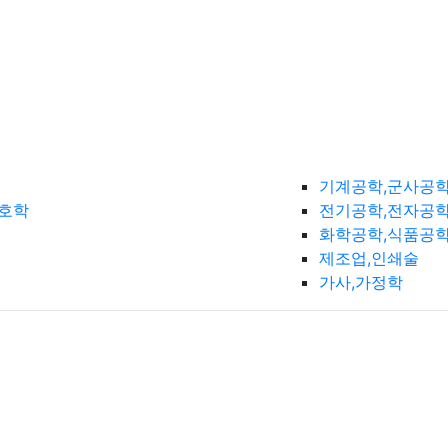
기계공학,군사공
간호학
전기공학,전자공학
화학공학,식품공
제조업,인쇄술
가사,가정학