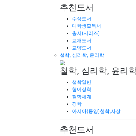
추천도서
수상도서
대학생필독서
총서(시리즈)
교재도서
교양도서
철학, 심리학, 윤리학
철학, 심리학, 윤리
철학일반
형이상학
철학체계
경학
아시아(동양)철학,사상
추천도서