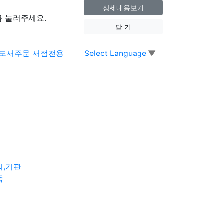
상세내용보기
 눌러주세요.
닫 기
Select Language
▼
회,기관
즘