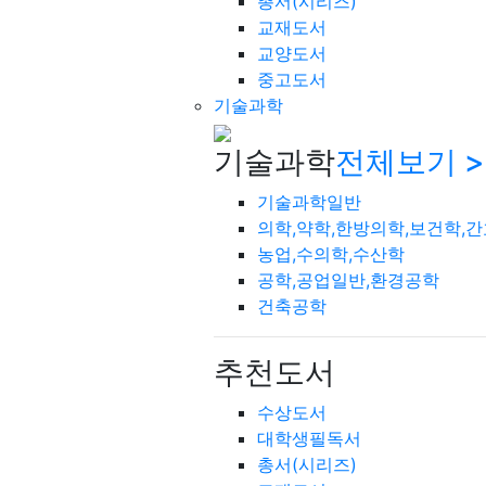
총서(시리즈)
교재도서
교양도서
중고도서
기술과학
기술과학
전체보기 >
기술과학일반
의학,약학,한방의학,보건학,
농업,수의학,수산학
공학,공업일반,환경공학
건축공학
추천도서
수상도서
대학생필독서
총서(시리즈)