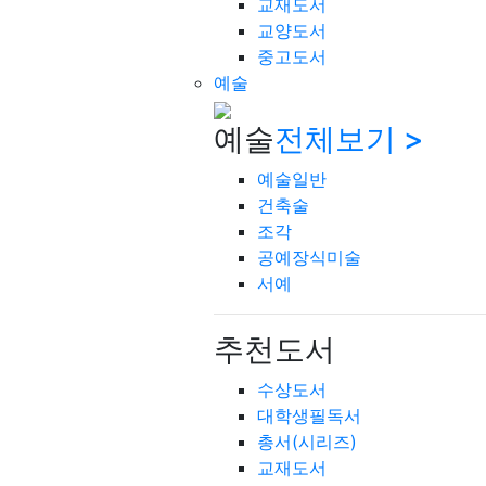
교재도서
교양도서
중고도서
예술
예술
전체보기 >
예술일반
건축술
조각
공예장식미술
서예
추천도서
수상도서
대학생필독서
총서(시리즈)
교재도서