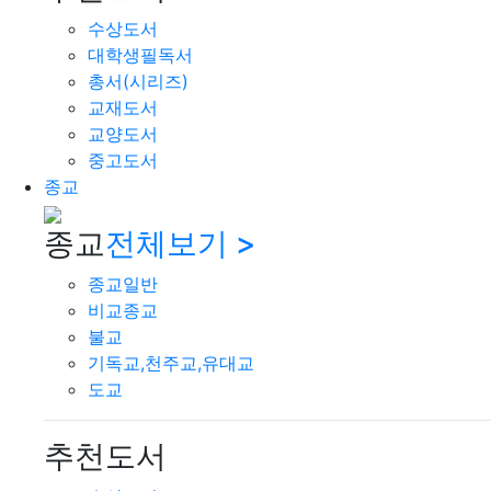
수상도서
대학생필독서
총서(시리즈)
교재도서
교양도서
중고도서
종교
종교
전체보기 >
종교일반
비교종교
불교
기독교,천주교,유대교
도교
추천도서