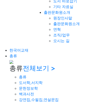
도서 바로잡기
기타 자료실
출판문화원소개
원장인사말
출판문화원소개
연혁
조직/업무
오시는 길
한국어교재
총류
총류
전체보기 >
총류
도서학,서지학
문헌정보학
백과사전
강연집,수필집,연설문집