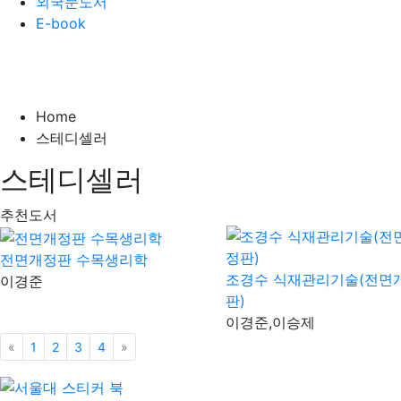
외국문도서
E-book
Home
스테디셀러
스테디셀러
추천도서
전면개정판 수목생리학
조경수 식재관리기술(전면
이경준
판)
이경준,이승제
«
이전
1
2
3
4
»
다음