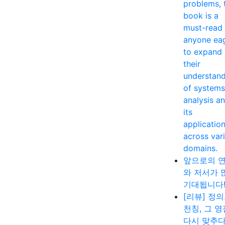
problems, 
book is a
must-read 
anyone ea
to expand
their
understan
of systems
analysis a
its
applicatio
across var
domains.
앞으로의 
와 저서가 
기대됩니다
[리뷰] 정
천칭, 그 
다시 맞추다