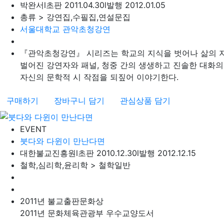
박완서
l
초판 2011.04.30
l
발행 2012.01.05
총류 > 강연집,수필집,연설문집
서울대학교 관악초청강연
『관악초청강연』 시리즈는 학교의 지식을 벗어나 삶의 지
벌어진 강연자와 패널, 청중 간의 생생하고 진솔한 대화의 
자신의 문학적 시 작점을 되짚어 이야기한다.
구매하기
장바구니 담기
관심상품 담기
EVENT
붓다와 다윈이 만난다면
대한불교진흥원
l
초판 2010.12.30
l
발행 2012.12.15
철학,심리학,윤리학 > 철학일반
2011년 불교출판문화상
2011년 문화체육관광부 우수교양도서