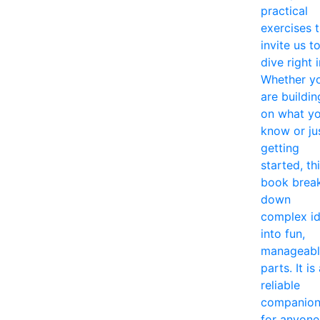
practical
exercises 
invite us t
dive right i
Whether y
are buildin
on what y
know or ju
getting
started, th
book brea
down
complex i
into fun,
manageabl
parts. It is
reliable
companio
for anyone