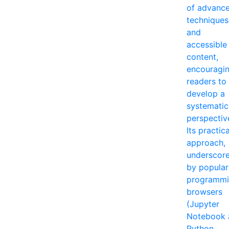
of advanc
techniques
and
accessible
content,
encouragi
readers to
develop a
systematic
perspectiv
Its practica
approach,
underscor
by popular
programm
browsers
(Jupyter
Notebook 
Python