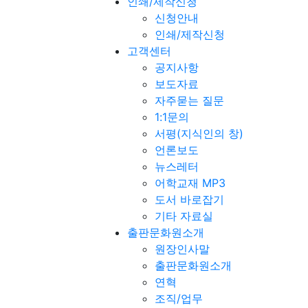
인쇄/제작신청
신청안내
인쇄/제작신청
고객센터
공지사항
보도자료
자주묻는 질문
1:1문의
서평(지식인의 창)
언론보도
뉴스레터
어학교재 MP3
도서 바로잡기
기타 자료실
출판문화원소개
원장인사말
출판문화원소개
연혁
조직/업무