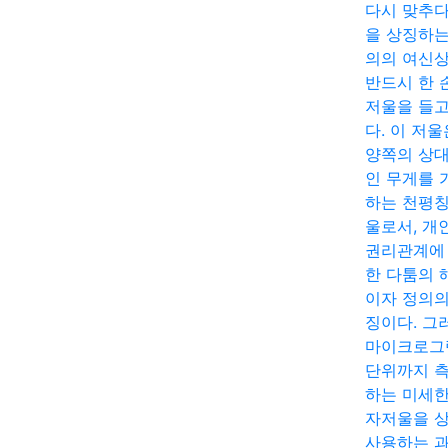
다시 맞추다
을 상징하는
의의 여신
반드시 한 
저울을 들고
다. 이 저울
양쪽의 상
인 무게를 
하는 천평칭
울로서, 개
권리관계에
한 다툼의 
이자 정의의
징이다. 그
마이크로그
단위까지 
하는 미세한
자저울을 
사용하는 