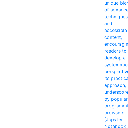
unique ble
of advanc
techniques
and
accessible
content,
encouragi
readers to
develop a
systematic
perspectiv
Its practica
approach,
underscor
by popular
programm
browsers
(Jupyter
Notebook 