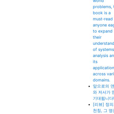
world
problems, 
book is a
must-read 
anyone ea
to expand
their
understan
of systems
analysis a
its
applicatio
across var
domains.
앞으로의 
와 저서가 
기대됩니다
[리뷰] 정
천칭, 그 