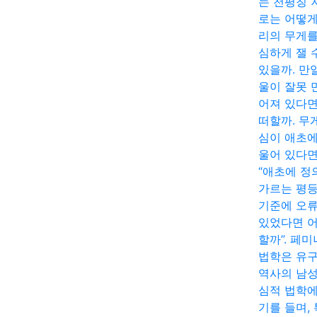
는 천평칭 
로는 어떻게
리의 무게를
심하게 잴 
있을까. 만
울이 잘못 
어져 있다면
떠할까. 무
심이 애초에
울어 있다면
“애초에 정
가르는 평
기준에 오
있었다면 
할까”. 페
법학은 유
역사의 남
심적 법학에
기를 들며,