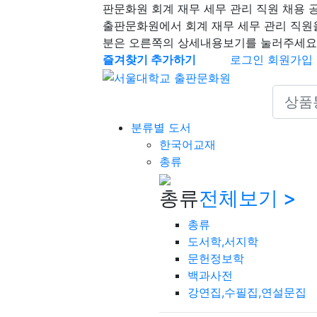
판문화원 회계 재무 세무 관리 직원 채용 
출판문화원에서 회계 재무 세무 관리 직원
분은 오른쪽의 상세내용보기를 눌러주세요
즐겨찾기 추가하기
로그인
회원가입
Search 
분류별 도서
한국어교재
총류
총류
전체보기 >
총류
도서학,서지학
문헌정보학
백과사전
강연집,수필집,연설문집