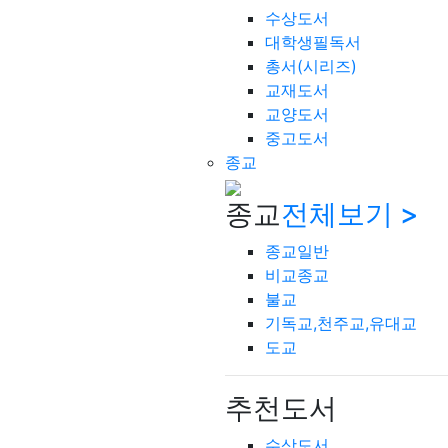
수상도서
대학생필독서
총서(시리즈)
교재도서
교양도서
중고도서
종교
종교
전체보기 >
종교일반
비교종교
불교
기독교,천주교,유대교
도교
추천도서
수상도서