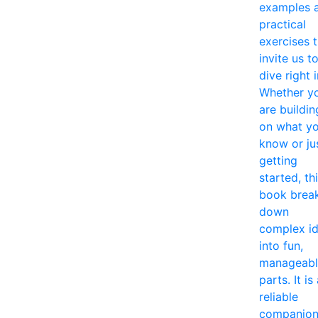
examples 
practical
exercises 
invite us t
dive right i
Whether y
are buildin
on what y
know or ju
getting
started, th
book brea
down
complex i
into fun,
manageabl
parts. It is
reliable
companio