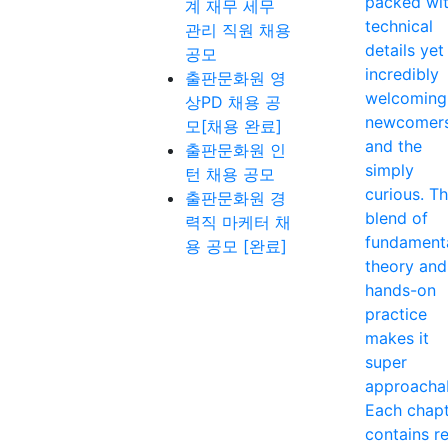
packed wi
계 재무 세무
technical
관리 직원 채용
details yet
공모
incredibly
출판문화원 영
welcoming
상PD 채용 공
newcomer
모[채용 완료]
and the
출판문화원 인
simply
턴 채용 공모
curious. T
출판문화원 경
blend of
력직 마케터 채
fundament
용 공모 [완료]
theory and
hands-on
practice
makes it
super
approacha
Each chap
contains re