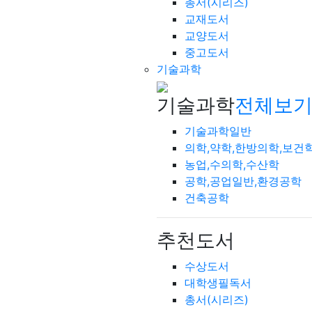
총서(시리즈)
교재도서
교양도서
중고도서
기술과학
기술과학
전체보기
기술과학일반
의학,약학,한방의학,보건
농업,수의학,수산학
공학,공업일반,환경공학
건축공학
추천도서
수상도서
대학생필독서
총서(시리즈)