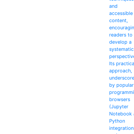
and
accessible
content,
encouragi
readers to
develop a
systematic
perspectiv
Its practica
approach,
underscor
by popular
programm
browsers
(Jupyter
Notebook 
Python
integration