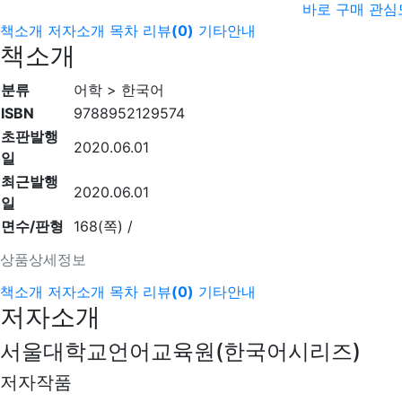
바로 구매
관심
책소개
저자소개
목차
리뷰
(
0
)
기타안내
책소개
분류
어학 > 한국어
ISBN
9788952129574
초판발행
2020.06.01
일
최근발행
2020.06.01
일
면수/판형
168(쪽) /
상품상세정보
책소개
저자소개
목차
리뷰
(
0
)
기타안내
저자소개
서울대학교언어교육원(한국어시리즈)
저자작품