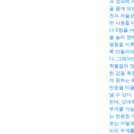
과 정의에 
을 품게 되
전자 저울은
번 사용할 
다 0점을 
을 눌러 완
평형을 이
록 만들어야
다. 그래야
학물질의 
한 값을 측
여 원하는 
반응을 이
낼 수 있다.
런데, 상대
무게를 가
는 천평칭 
로는 어떻게
리의 무게를