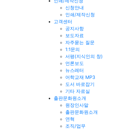
인쇄/제작신청
신청안내
인쇄/제작신청
고객센터
공지사항
보도자료
자주묻는 질문
1:1문의
서평(지식인의 창)
언론보도
뉴스레터
어학교재 MP3
도서 바로잡기
기타 자료실
출판문화원소개
원장인사말
출판문화원소개
연혁
조직/업무