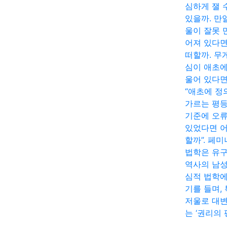
심하게 잴 
있을까. 만
울이 잘못 
어져 있다면
떠할까. 무
심이 애초에
울어 있다면
“애초에 정
가르는 평
기준에 오
있었다면 
할까”. 페
법학은 유
역사의 남
심적 법학에
기를 들며,
저울로 대
는 ‘권리의 