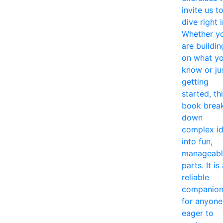
invite us t
dive right i
Whether y
are buildin
on what y
know or ju
getting
started, th
book brea
down
complex i
into fun,
manageabl
parts. It is
reliable
companio
for anyone
eager to