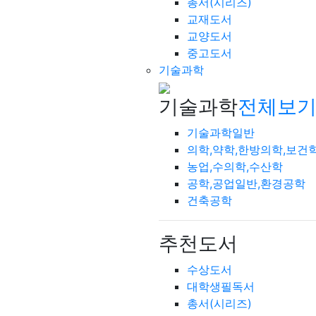
총서(시리즈)
교재도서
교양도서
중고도서
기술과학
기술과학
전체보기
기술과학일반
의학,약학,한방의학,보건
농업,수의학,수산학
공학,공업일반,환경공학
건축공학
추천도서
수상도서
대학생필독서
총서(시리즈)