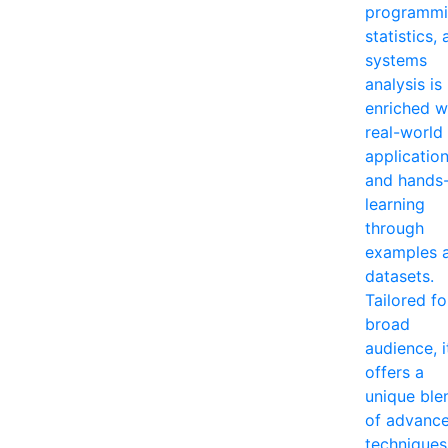
programmi
statistics,
systems
analysis is
enriched w
real-world
applicatio
and hands
learning
through
examples 
datasets.
Tailored fo
broad
audience, i
offers a
unique ble
of advanc
techniques