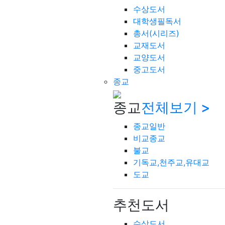
수상도서
대학생필독서
총서(시리즈)
교재도서
교양도서
중고도서
종교
종교
전체보기 >
종교일반
비교종교
불교
기독교,천주교,유대교
도교
추천도서
수상도서