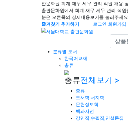
판문화원 회계 재무 세무 관리 직원 채용 
출판문화원에서 회계 재무 세무 관리 직원
분은 오른쪽의 상세내용보기를 눌러주세요
즐겨찾기 추가하기
로그인
회원가입
Search 
분류별 도서
한국어교재
총류
총류
전체보기 >
총류
도서학,서지학
문헌정보학
백과사전
강연집,수필집,연설문집