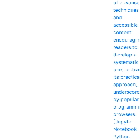
of advanc
techniques
and
accessible
content,
encouragi
readers to
develop a
systematic
perspectiv
Its practica
approach,
underscor
by popular
programm
browsers
(Jupyter
Notebook 
Python