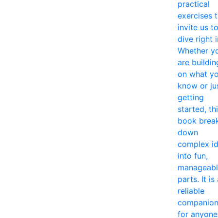
practical
exercises 
invite us t
dive right i
Whether y
are buildin
on what y
know or ju
getting
started, th
book brea
down
complex i
into fun,
manageabl
parts. It is
reliable
companio
for anyone