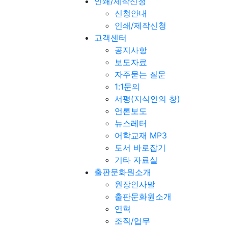
인쇄/제작신청
신청안내
인쇄/제작신청
고객센터
공지사항
보도자료
자주묻는 질문
1:1문의
서평(지식인의 창)
언론보도
뉴스레터
어학교재 MP3
도서 바로잡기
기타 자료실
출판문화원소개
원장인사말
출판문화원소개
연혁
조직/업무