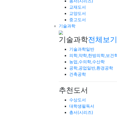
총서(시리즈)
교재도서
교양도서
중고도서
기술과학
기술과학
전체보기
기술과학일반
의학,약학,한방의학,보건
농업,수의학,수산학
공학,공업일반,환경공학
건축공학
추천도서
수상도서
대학생필독서
총서(시리즈)