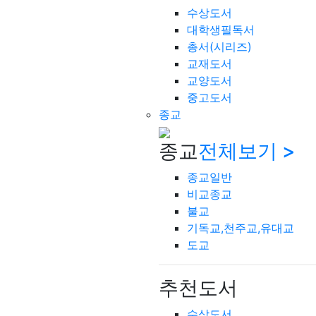
수상도서
대학생필독서
총서(시리즈)
교재도서
교양도서
중고도서
종교
종교
전체보기 >
종교일반
비교종교
불교
기독교,천주교,유대교
도교
추천도서
수상도서