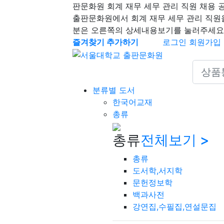
판문화원 회계 재무 세무 관리 직원 채용 
출판문화원에서 회계 재무 세무 관리 직원
분은 오른쪽의 상세내용보기를 눌러주세요
즐겨찾기 추가하기
로그인
회원가입
Search 
분류별 도서
한국어교재
총류
총류
전체보기 >
총류
도서학,서지학
문헌정보학
백과사전
강연집,수필집,연설문집