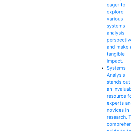
eager to
explore
various
systems
analysis
perspectiv
and make 
tangible
impact.
Systems
Analysis
stands out
an invalua
resource f
experts an
novices in
research. T
comprehen
guide to t