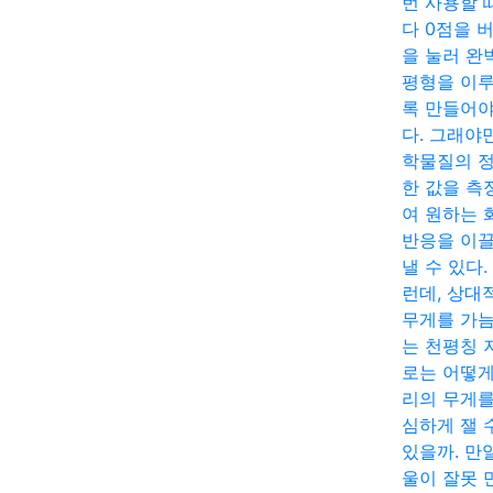
번 사용할 
다 0점을 
을 눌러 완
평형을 이
록 만들어야
다. 그래야
학물질의 
한 값을 측
여 원하는 
반응을 이
낼 수 있다.
런데, 상대
무게를 가
는 천평칭 
로는 어떻게
리의 무게를
심하게 잴 
있을까. 만
울이 잘못 