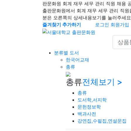
판문화원 회계 재무 세무 관리 직원 채용 
출판문화원에서 회계 재무 세무 관리 직원
분은 오른쪽의 상세내용보기를 눌러주세요
즐겨찾기 추가하기
로그인
회원가입
Search 
분류별 도서
한국어교재
총류
총류
전체보기 >
총류
도서학,서지학
문헌정보학
백과사전
강연집,수필집,연설문집