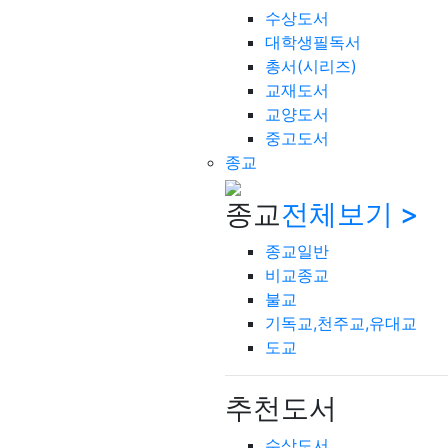
수상도서
대학생필독서
총서(시리즈)
교재도서
교양도서
중고도서
종교
종교
전체보기 >
종교일반
비교종교
불교
기독교,천주교,유대교
도교
추천도서
수상도서