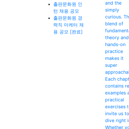
and the
출판문화원 인
simply
턴 채용 공모
curious. T
출판문화원 경
blend of
력직 마케터 채
fundament
용 공모 [완료]
theory and
hands-on
practice
makes it
super
approacha
Each chap
contains re
examples 
practical
exercises 
invite us t
dive right i
Whether y