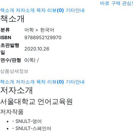
바로 구매
관심
책소개
저자소개
목차
리뷰
(
0
)
기타안내
책소개
분류
어학 > 한국어
ISBN
9788952129970
초판발행
2020.10.26
일
면수/판형
0(쪽) /
상품상세정보
책소개
저자소개
목차
리뷰
(
0
)
기타안내
저자소개
서울대학교 언어교육원
저자작품
- SNULT-영어
- SNULT-스페인어