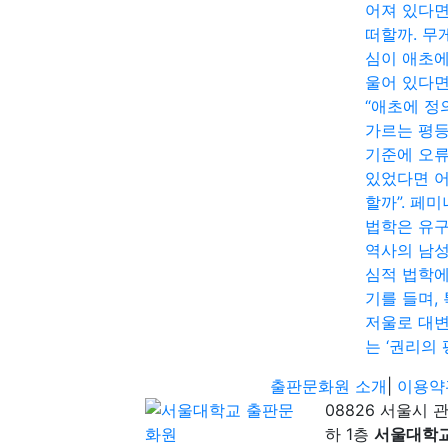
어져 있다면
떠할까. 무
심이 애초에
울어 있다면
“애초에 정
가르는 평
기준에 오
있었다면 
할까”. 페
법학은 유
역사의 남
심적 법학에
기를 들며,
저울로 대
는 ‘권리의 
출판문화원 소개
|
이용약
08826 서울시 
하 1층
서울대학