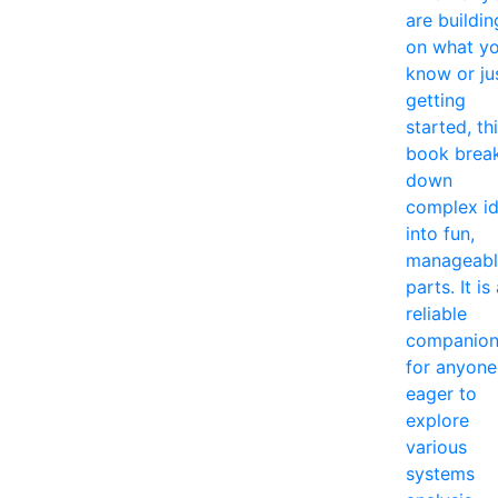
are buildin
on what y
know or ju
getting
started, th
book brea
down
complex i
into fun,
manageabl
parts. It is
reliable
companio
for anyone
eager to
explore
various
systems