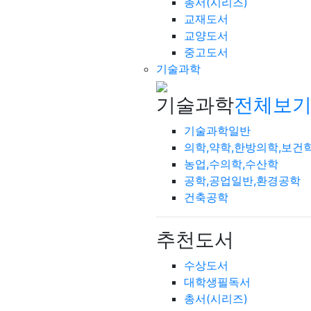
총서(시리즈)
교재도서
교양도서
중고도서
기술과학
기술과학
전체보기
기술과학일반
의학,약학,한방의학,보건
농업,수의학,수산학
공학,공업일반,환경공학
건축공학
추천도서
수상도서
대학생필독서
총서(시리즈)