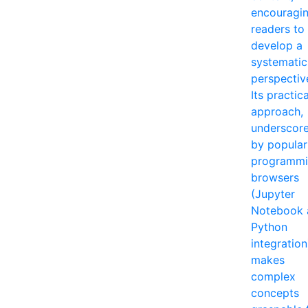
encouragi
readers to
develop a
systematic
perspectiv
Its practica
approach,
underscor
by popular
programm
browsers
(Jupyter
Notebook 
Python
integration
makes
complex
concepts