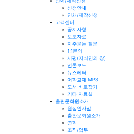
인쇄/제작신청
신청안내
인쇄/제작신청
고객센터
공지사항
보도자료
자주묻는 질문
1:1문의
서평(지식인의 창)
언론보도
뉴스레터
어학교재 MP3
도서 바로잡기
기타 자료실
출판문화원소개
원장인사말
출판문화원소개
연혁
조직/업무