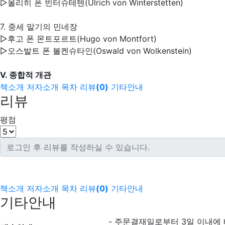
▷올리히 폰 빈터슈테텐(Ulrich von Winterstetten)
7. 중세 말기의 민네장
▷후고 폰 몬트포르트(Hugo von Montfort)
▷오스발트 폰 볼켄슈타인(Oswald von Wolkenstein)
Ⅴ. 종합적 개관
책소개
저자소개
목차
리뷰
(
0
)
기타안내
리뷰
평점
책소개
저자소개
목차
리뷰
(
0
)
기타안내
기타안내
- 주문결재일로부터 3일 이내에