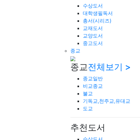
수상도서
대학생필독서
총서(시리즈)
교재도서
교양도서
중고도서
종교
종교
전체보기 >
종교일반
비교종교
불교
기독교,천주교,유대교
도교
추천도서
수상도서