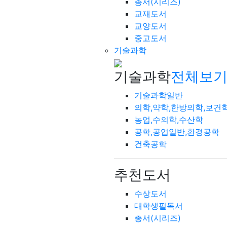
총서(시리즈)
교재도서
교양도서
중고도서
기술과학
기술과학
전체보기
기술과학일반
의학,약학,한방의학,보건
농업,수의학,수산학
공학,공업일반,환경공학
건축공학
추천도서
수상도서
대학생필독서
총서(시리즈)