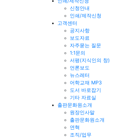
인쇄/제작신청
신청안내
인쇄/제작신청
고객센터
공지사항
보도자료
자주묻는 질문
1:1문의
서평(지식인의 창)
언론보도
뉴스레터
어학교재 MP3
도서 바로잡기
기타 자료실
출판문화원소개
원장인사말
출판문화원소개
연혁
조직/업무