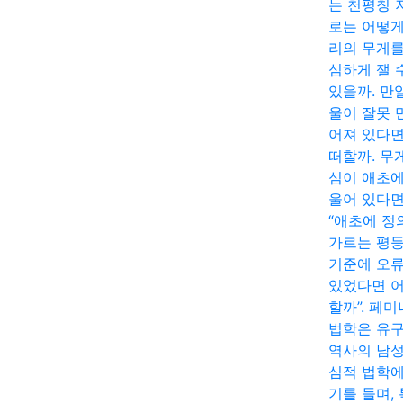
는 천평칭 
로는 어떻게
리의 무게를
심하게 잴 
있을까. 만
울이 잘못 
어져 있다면
떠할까. 무
심이 애초에
울어 있다면
“애초에 정
가르는 평
기준에 오
있었다면 
할까”. 페
법학은 유
역사의 남
심적 법학에
기를 들며,