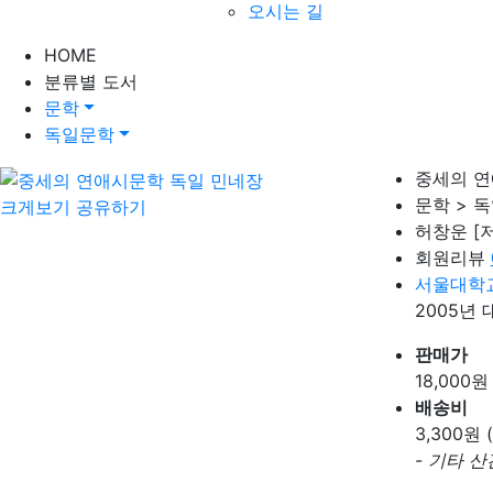
오시는 길
HOME
분류별 도서
문학
독일문학
중세의 연
문학 > 
크게보기
공유하기
허창운
[
회원리뷰
서울대학
2005년
판매가
18,000
원
배송비
3,300
원 
- 기타 