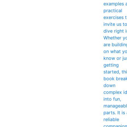
examples 
practical
exercises 
invite us t
dive right i
Whether y
are buildin
on what y
know or ju
getting
started, th
book brea
down
complex i
into fun,
manageabl
parts. It is
reliable
companio