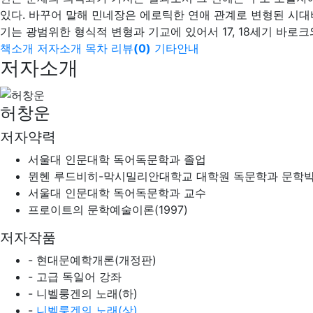
있다. 바꾸어 말해 민네장은 에로틱한 연애 관계로 변형된 시대
기는 광범위한 형식적 변형과 기교에 있어서 17, 18세기 바로크
책소개
저자소개
목차
리뷰
(
0
)
기타안내
저자소개
허창운
저자약력
서울대 인문대학 독어독문학과 졸업
뮌헨 루드비히-막시밀리안대학교 대학원 독문학과 문학
서울대 인문대학 독어독문학과 교수
프로이트의 문학예술이론(1997)
저자작품
- 현대문예학개론(개정판)
- 고급 독일어 강좌
- 니벨룽겐의 노래(하)
-
니벨룽겐의 노래(상)