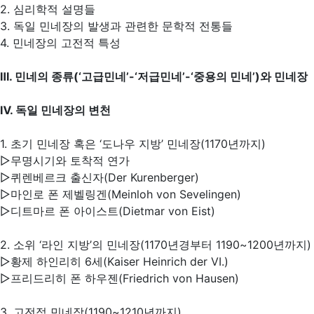
2. 심리학적 설명들
3. 독일 민네장의 발생과 관련한 문학적 전통들
4. 민네장의 고전적 특성
Ⅲ. 민네의 종류(‘고급민네’-‘저급민네’-‘중용의 민네’)와 민네장
Ⅳ. 독일 민네장의 변천
1. 초기 민네장 혹은 ‘도나우 지방’ 민네장(1170년까지)
▷무명시기와 토착적 연가
▷퀴렌베르크 출신자(Der Kurenberger)
▷마인로 폰 제벨링겐(Meinloh von Sevelingen)
▷디트마르 폰 아이스트(Dietmar von Eist)
2. 소위 ‘라인 지방’의 민네장(1170년경부터 1190~1200년까지
▷황제 하인리히 6세(Kaiser Heinrich der VI.)
▷프리드리히 폰 하우젠(Friedrich von Hausen)
3. 고전적 민네장(1190~1210년까지)