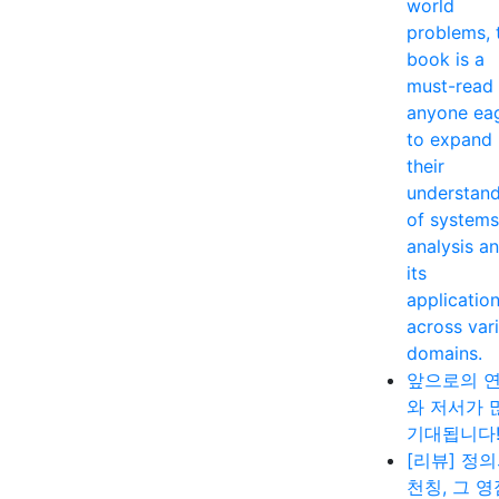
world
problems, 
book is a
must-read 
anyone ea
to expand
their
understan
of systems
analysis a
its
applicatio
across var
domains.
앞으로의 
와 저서가 
기대됩니다
[리뷰] 정
천칭, 그 