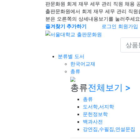
판문화원 회계 재무 세무 관리 직원 채용 
출판문화원에서 회계 재무 세무 관리 직원
분은 오른쪽의 상세내용보기를 눌러주세요
즐겨찾기 추가하기
로그인
회원가입
Search 
분류별 도서
한국어교재
총류
총류
전체보기 >
총류
도서학,서지학
문헌정보학
백과사전
강연집,수필집,연설문집