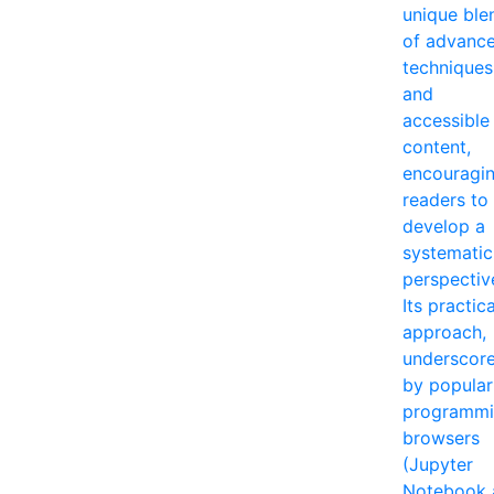
unique ble
of advanc
techniques
and
accessible
content,
encouragi
readers to
develop a
systematic
perspectiv
Its practica
approach,
underscor
by popular
programm
browsers
(Jupyter
Notebook 