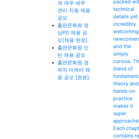
packed wi
계 재무 세무
technical
관리 직원 채용
details yet
공모
incredibly
출판문화원 영
welcoming
상PD 채용 공
newcomer
모[채용 완료]
and the
출판문화원 인
simply
턴 채용 공모
curious. T
출판문화원 경
blend of
력직 마케터 채
fundament
용 공모 [완료]
theory and
hands-on
practice
makes it
super
approacha
Each chap
contains re