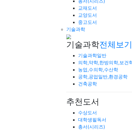
총서(시리즈)
교재도서
교양도서
중고도서
기술과학
기술과학
전체보기
기술과학일반
의학,약학,한방의학,보건
농업,수의학,수산학
공학,공업일반,환경공학
건축공학
추천도서
수상도서
대학생필독서
총서(시리즈)