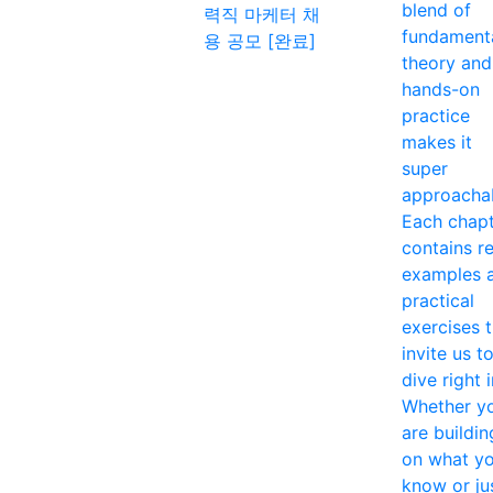
blend of
력직 마케터 채
fundament
용 공모 [완료]
theory and
hands-on
practice
makes it
super
approacha
Each chap
contains re
examples 
practical
exercises 
invite us t
dive right i
Whether y
are buildin
on what y
know or ju