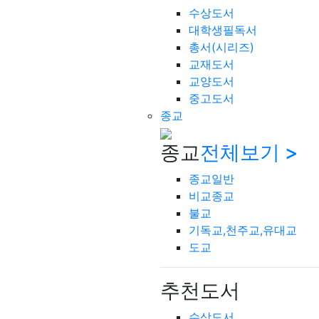
수상도서
대학생필독서
총서(시리즈)
교재도서
교양도서
중고도서
종교
종교
전체보기 >
종교일반
비교종교
불교
기독교,천주교,유대교
도교
추천도서
수상도서