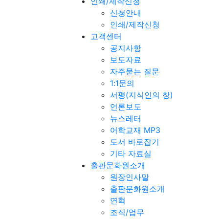
인쇄/제작신청
신청안내
인쇄/제작신청
고객센터
공지사항
보도자료
자주묻는 질문
1:1문의
서평(지식인의 창)
언론보도
뉴스레터
어학교재 MP3
도서 바로잡기
기타 자료실
출판문화원소개
원장인사말
출판문화원소개
연혁
조직/업무