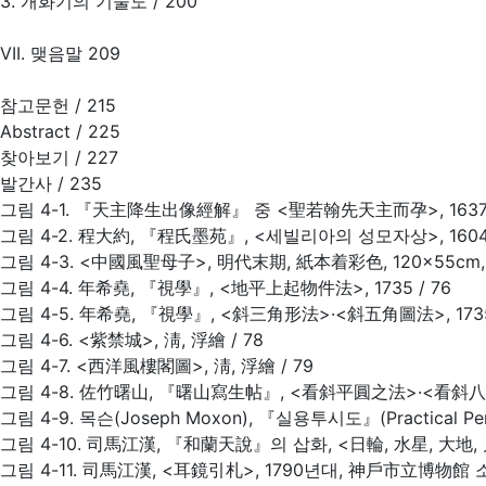
3. 개화기의 기술도 / 200
VII. 맺음말 209
참고문헌 / 215
Abstract / 225
찾아보기 / 227
발간사 / 235
그림 4-1. 『天主降生出像經解』 중 <聖若翰先天主而孕>, 1637 
그림 4-2. 程大約, 『程氏墨苑』, <세빌리아의 성모자상>, 1604, 3
그림 4-3. <中國風聖母子>, 明代末期, 紙本着彩色, 120×55cm, Fi
그림 4-4. 年希堯, 『視學』, <地平上起物件法>, 1735 / 76
그림 4-5. 年希堯, 『視學』, <斜三角形法>·<斜五角圖法>, 1735 
그림 4-6. <紫禁城>, 淸, 浮繪 / 78
그림 4-7. <西洋風樓閣圖>, 淸, 浮繪 / 79
그림 4-8. 佐竹曙山, 『曙山寫生帖』, <看斜平圓之法>·<看斜八方之
그림 4-9. 목슨(Joseph Moxon), 『실용투시도』(Practical Pers
그림 4-10. 司馬江漢, 『和蘭天說』의 삽화, <日輪, 水星, 大地, 月
그림 4-11. 司馬江漢, <耳鏡引札>, 1790년대, 神戶市立博物館 소