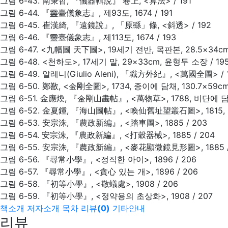
그림 6-43. 南秉哲, 『儀器輯說』 卷上, <算法> / 191
그림 6-44. 『靈臺儀象志』, 제93도, 1674 / 191
그림 6-45. 崔漢綺, 『遠鏡說』, 「原繇」條, <斜透> / 192
그림 6-46. 『靈臺儀象志』, 제113도, 1674 / 193
그림 6-47. <九幅圖 天下圖>, 19세기 전반, 목판본, 28.5×34
그림 6-48. <천하도>, 17세기 말, 29×33cm, 윤형두 소장 / 19
그림 6-49. 알레니(Giulio Aleni), 『職方外紀』, <萬國全圖> / 
그림 6-50. 鄭敾, <金剛全圖>, 1734, 종이에 담채, 130.7×59c
그림 6-51. 金應煥, 『金剛山畵帖』, <萬物草>, 1788, 비단에 담채,
그림 6-52. 金夏鍾, 『海山圖帖』, <喚仙舊址望叢石圖>, 1815, 
그림 6-53. 安宗洙, 『農政新編』, <踏車圖>, 1885 / 203
그림 6-54. 安宗洙, 『農政新編』, <打穀器械>, 1885 / 204
그림 6-55. 安宗洙, 『農政新編』, <麥花顯微鏡見形圖>, 1885 /
그림 6-56. 『尋常小學』, <정직한 아이>, 1896 / 206
그림 6-57. 『尋常小學』, <貪心 있는 개>, 1896 / 206
그림 6-58. 『初等小學』, <敬蟻處>, 1908 / 206
그림 6-59. 『初等小學』, <정약용의 초상화>, 1908 / 207
책소개
저자소개
목차
리뷰
(
0
)
기타안내
리뷰