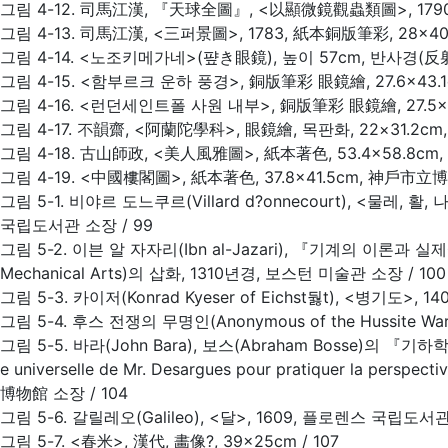
그림 4-12. 司馬江漢, 『天球全圖』, <以顯微鏡觀蟲類圖>, 1790년대
그림 4-13. 司馬江漢, <三퍼景圖>, 1783, 紙本銅版筆彩, 28×4
그림 4-14. <노조키메가네>(퍞き眼鏡), 높이 57cm, 반사경(反射
그림 4-15. <함부르크 운하 풍경>, 銅版筆彩 眼鏡繪, 27.6×43.
그림 4-16. <런던세인트폴 사원 내부>, 銅版筆彩 眼鏡繪, 27.5×
그림 4-17. 不韻齋, <阿蘭陀學科>, 眼鏡繪, 목판화, 22×31.2c
그림 4-18. 古山師政, <美人風雅圖>, 紙本著色, 53.4×58.8cm
그림 4-19. <中國樓閣圖>, 紙本著色, 37.8×41.5cm, 神戶市立博
그림 5-1. 비야르 도느쿠르(Villard d?onnecourt), <물
국립도서관 소장 / 99
그림 5-2. 이븐 알 자자리(Ibn al-Jazari), 『기계의 이론과 실제에 관
Mechanical Arts)의 삽화, 1310년경, 보스턴 미술관 소장 / 100
그림 5-3. 카이저(Konrad Kyeser of Eichst둻t), <병기도>, 1405
그림 5-4. 후스 전쟁의 무명인(Anonymous of the Hussite War
그림 5-5. 바라(John Bara), 보스(Abraham Bosse
e universelle de Mr. Desargues pour pratiquer la perspe
博物館 소장 / 104
그림 5-6. 갈릴레오(Galileo), <달>, 1609, 플로렌스 국립도서관
그림 5-7. <春米>, 漢代, 畵像?, 39×25cm / 107