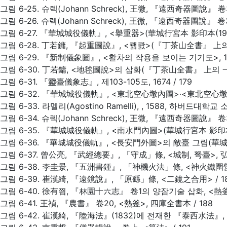
그림 6-25. 슈렉(Johann Schreck), 王微, 『遠西奇器圖說』 卷3
그림 6-26. 슈렉(Johann Schreck), 王微, 『遠西奇器圖說』 卷3
그림 6-27. 『華城城役儀軌』, <擧重器>(華城行宮本 影印本(1965)
그림 6-28. 丁若鏞, 『起重圖說』, <쾖콼>(『丁茶山全書』 上의 一
그림 6-29. 『新制儀象圖』, <활차의 작용을 보이는 기기도>, 167
그림 6-30. 丁若鏞, <地毬圖說>의 삽화(『丁茶山全書』 上의 一集
그림 6-31. 『靈臺儀象志』, 제103-105도, 1674 / 179
그림 6-32. 『華城城役儀軌』, <東北空心墩內圖>·<東北空心墩裏
그림 6-33. 라멜리(Agostino Ramelli),
, 1588, 하버드대학교 소
그림 6-34. 슈렉(Johann Schreck), 王微, 『遠西奇器圖說』 卷3
그림 6-35. 『華城城役儀軌』, <南水門內圖>(華城行宮本 影印本(196
그림 6-36. 『華城城役儀軌』, <長安門外圖>의 敵臺 그림(華城行宮本
그림 6-37. 曾公亮, 『武經總要』, 「守成」條, <城制, 弩臺>, 弘治-
그림 6-38. 李圭景, 『五洲書鍾』, 「神機火法」條, <神火鐵圍營
그림 6-39. 崔漢綺, 『遠鏡說』, 「原繇」條, <二鏡之合用> / 1
그림 6-40. 徐有찀, 『林園十六志』 卷1의 양잠기술 삽화, <熱釜>
그림 6-41. 王禎, 『農書』 卷20, <熱釜>, 四庫全書本 / 188
그림 6-42. 崔漢綺, 『陸海法』(1832)에 전재한 『泰西水法』,