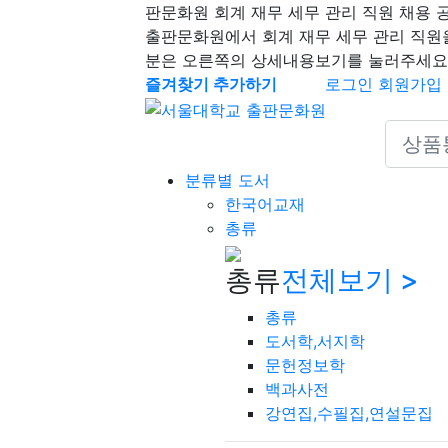
판문화원 회계 재무 세무 관리 직원 채용 
출판문화원에서 회계 재무 세무 관리 직원
분은 오른쪽의 상세내용보기를 눌러주세요
즐겨찾기 추가하기
로그인
회원가입
Search 
분류별 도서
한국어교재
총류
총류
전체보기 >
총류
도서학,서지학
문헌정보학
백과사전
강연집,수필집,연설문집