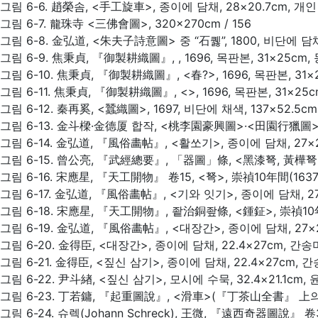
그림 6-6. 趙榮솜, <手工旋車>, 종이에 담채, 28×20.7cm, 개인 
그림 6-7. 龍珠寺 <三佛會圖>, 320×270cm / 156
그림 6-8. 金弘道, <朱夫子詩意圖> 중 “石퀧”, 1800, 비단에 담채,
그림 6-9. 焦秉貞, 『御製耕織圖』,
, 1696, 목판본, 31×25cm,
그림 6-10. 焦秉貞, 『御製耕織圖』, <春?>, 1696, 목판본, 31×2
그림 6-11. 焦秉貞, 『御製耕織圖』, <>, 1696, 목판본, 31×25cm
그림 6-12. 秦再奚, <蠶織圖>, 1697, 비단에 채색, 137×52.5
그림 6-13. 金斗樑·金德厦 합작, <桃李園豪興圖>·<田園行獵圖> /
그림 6-14. 金弘道, 『風俗畵帖』, <활쏘기>, 종이에 담채, 27×
그림 6-15. 曾公亮, 『武經總要』, 「器圖」條, <黑漆弩, 黃樺弩>, 
그림 6-16. 宋應星, 『天工開物』 卷15, <弩>, 崇禎10年間(1637)
그림 6-17. 金弘道, 『風俗畵帖』, <기와 잇기>, 종이에 담채, 27
그림 6-18. 宋應星, 『天工開物』, 좥治銅좦條, <鍾鉦>, 崇禎10年間
그림 6-19. 金弘道, 『風俗畵帖』, <대장간>, 종이에 담채, 27×
그림 6-20. 金得臣, <대장간>, 종이에 담채, 22.4×27cm, 간송
그림 6-21. 金得臣, <짚신 삼기>, 종이에 담채, 22.4×27cm, 
그림 6-22. 尹斗緖, <짚신 삼기>, 모시에 수묵, 32.4×21.1cm, 
그림 6-23. 丁若鏞, 『起重圖說』, <滑車>(『丁茶山全書』 上의 一
그림 6-24. 슈렉(Johann Schreck), 王微, 『遠西奇器圖說』 卷3,