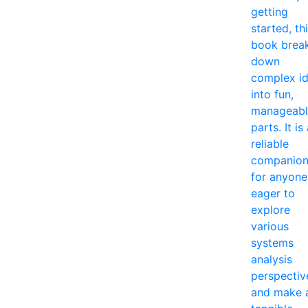
getting
started, th
book brea
down
complex i
into fun,
manageabl
parts. It is
reliable
companio
for anyone
eager to
explore
various
systems
analysis
perspectiv
and make 