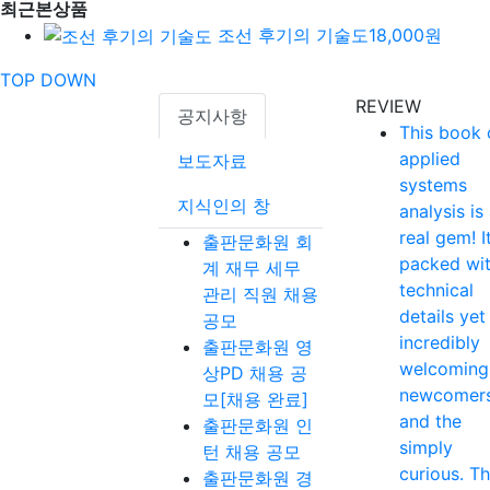
최근본상품
조선 후기의 기술도
18,000원
TOP
DOWN
REVIEW
공지사항
This book 
applied
보도자료
systems
지식인의 창
analysis is
real gem! It
출판문화원 회
packed wi
계 재무 세무
technical
관리 직원 채용
details yet
공모
incredibly
출판문화원 영
welcoming
상PD 채용 공
newcomer
모[채용 완료]
and the
출판문화원 인
simply
턴 채용 공모
curious. T
출판문화원 경