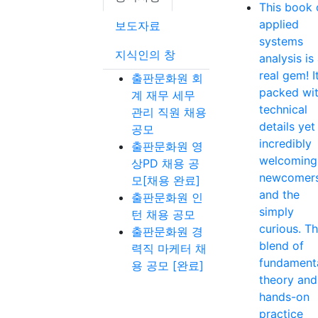
This book 
applied
보도자료
systems
지식인의 창
analysis is
real gem! It
출판문화원 회
packed wi
계 재무 세무
technical
관리 직원 채용
details yet
공모
incredibly
출판문화원 영
welcoming
상PD 채용 공
newcomer
모[채용 완료]
and the
출판문화원 인
simply
턴 채용 공모
curious. T
출판문화원 경
blend of
력직 마케터 채
fundament
용 공모 [완료]
theory and
hands-on
practice