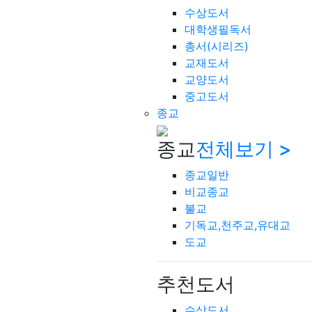
수상도서
대학생필독서
총서(시리즈)
교재도서
교양도서
중고도서
종교
종교
전체보기 >
종교일반
비교종교
불교
기독교,천주교,유대교
도교
추천도서
수상도서