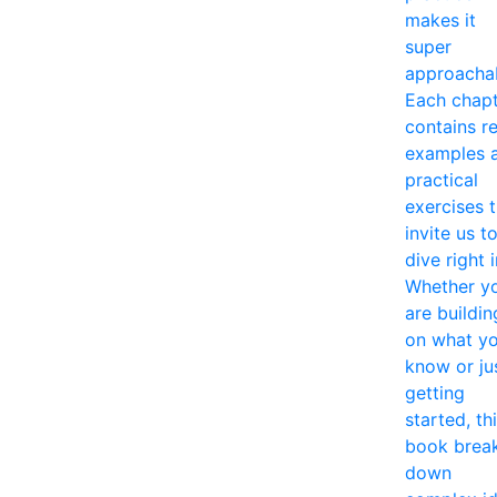
makes it
super
approacha
Each chap
contains re
examples 
practical
exercises 
invite us t
dive right i
Whether y
are buildin
on what y
know or ju
getting
started, th
book brea
down