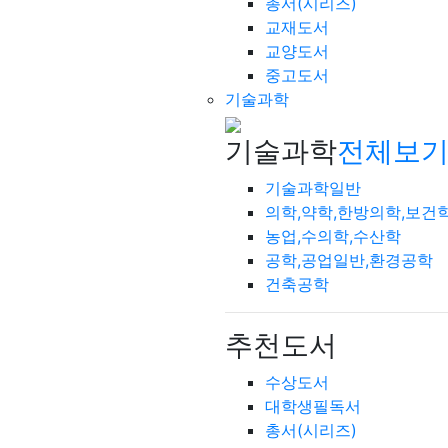
총서(시리즈)
교재도서
교양도서
중고도서
기술과학
기술과학
전체보기
기술과학일반
의학,약학,한방의학,보건
농업,수의학,수산학
공학,공업일반,환경공학
건축공학
추천도서
수상도서
대학생필독서
총서(시리즈)