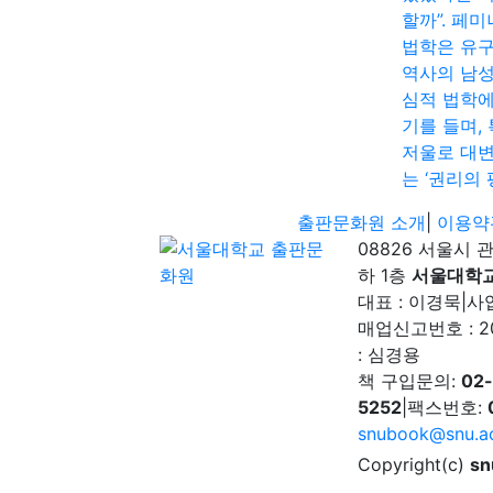
할까”. 페
법학은 유
역사의 남
심적 법학에
기를 들며,
저울로 대
는 ‘권리의 
출판문화원 소개
|
이용약
08826 서울시 
하 1층
서울대학
대표 : 이경묵
|
사업
매업신고번호 : 2
: 심경용
책 구입문의:
02
5252
|
팩스번호:
snubook@snu.ac
Copyright(c)
sn