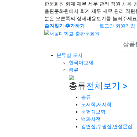
판문화원 회계 재무 세무 관리 직원 채용 
출판문화원에서 회계 재무 세무 관리 직원
분은 오른쪽의 상세내용보기를 눌러주세요
즐겨찾기 추가하기
로그인
회원가입
Search 
분류별 도서
한국어교재
총류
총류
전체보기 >
총류
도서학,서지학
문헌정보학
백과사전
강연집,수필집,연설문집