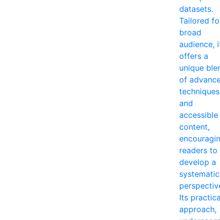
datasets.
Tailored fo
broad
audience, i
offers a
unique ble
of advanc
techniques
and
accessible
content,
encouragi
readers to
develop a
systematic
perspectiv
Its practica
approach,