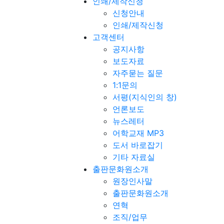
인쇄/제작신청
신청안내
인쇄/제작신청
고객센터
공지사항
보도자료
자주묻는 질문
1:1문의
서평(지식인의 창)
언론보도
뉴스레터
어학교재 MP3
도서 바로잡기
기타 자료실
출판문화원소개
원장인사말
출판문화원소개
연혁
조직/업무