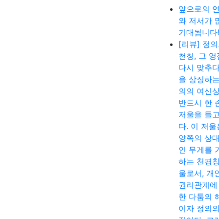
앞으로의 
와 저서가 
기대됩니다
[리뷰] 정
천칭, 그 
다시 맞추다
을 상징하는
의의 여신
반드시 한 
저울을 들고
다. 이 저울
양쪽의 상
인 무게를 
하는 천평칭
울로서, 개
권리관계에
한 다툼의 
이자 정의의