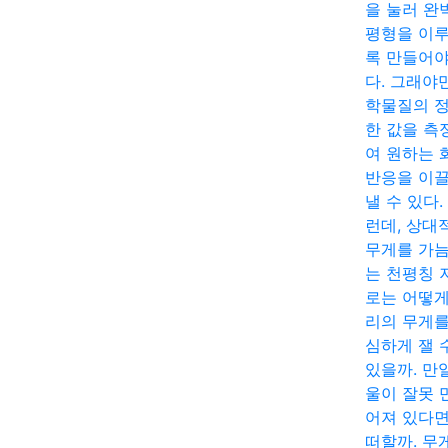
을 눌러 완
평형을 이
록 만들어야
다. 그래야
학물질의 
한 값을 측
여 원하는 
반응을 이
낼 수 있다.
런데, 상대
무게를 가
는 천평칭 
로는 어떻게
리의 무게를
심하게 잴 
있을까. 만
울이 잘못 
어져 있다면
떠할까. 무