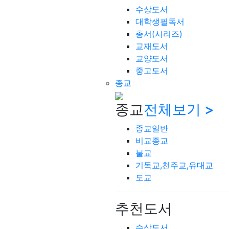
수상도서
대학생필독서
총서(시리즈)
교재도서
교양도서
중고도서
종교
종교
전체보기 >
종교일반
비교종교
불교
기독교,천주교,유대교
도교
추천도서
수상도서