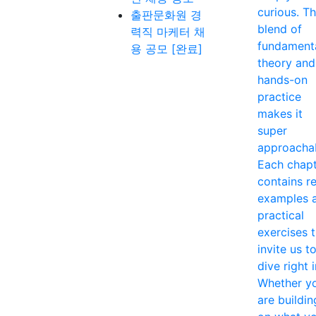
curious. T
출판문화원 경
blend of
력직 마케터 채
fundament
용 공모 [완료]
theory and
hands-on
practice
makes it
super
approacha
Each chap
contains re
examples 
practical
exercises 
invite us t
dive right i
Whether y
are buildin