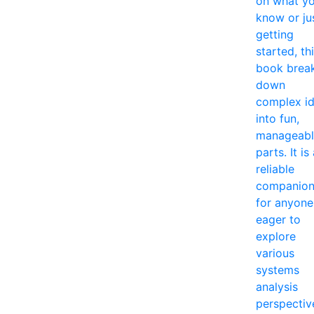
on what y
know or ju
getting
started, th
book brea
down
complex i
into fun,
manageabl
parts. It is
reliable
companio
for anyone
eager to
explore
various
systems
analysis
perspectiv