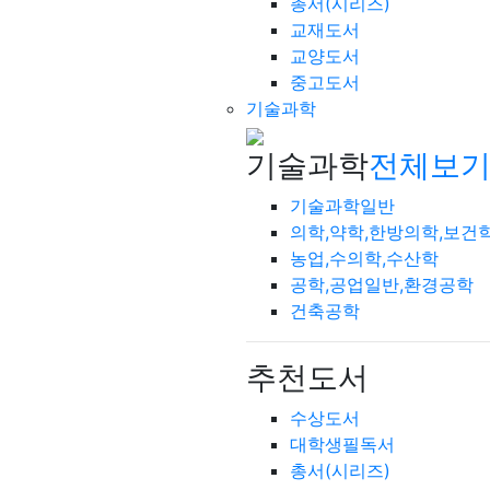
총서(시리즈)
교재도서
교양도서
중고도서
기술과학
기술과학
전체보기
기술과학일반
의학,약학,한방의학,보건
농업,수의학,수산학
공학,공업일반,환경공학
건축공학
추천도서
수상도서
대학생필독서
총서(시리즈)