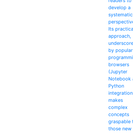
readers to
develop a
systematic
perspectiv
Its practica
approach,
underscor
by popular
programm
browsers
(Jupyter
Notebook 
Python
integration
makes
complex
concepts
graspable 
those new 