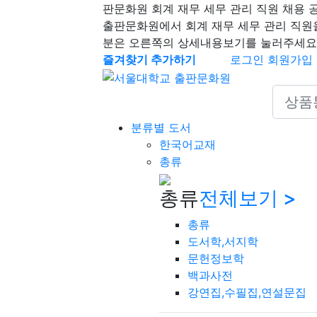
판문화원 회계 재무 세무 관리 직원 채용 
출판문화원에서 회계 재무 세무 관리 직원
분은 오른쪽의 상세내용보기를 눌러주세요
즐겨찾기 추가하기
로그인
회원가입
Search 
분류별 도서
한국어교재
총류
총류
전체보기 >
총류
도서학,서지학
문헌정보학
백과사전
강연집,수필집,연설문집