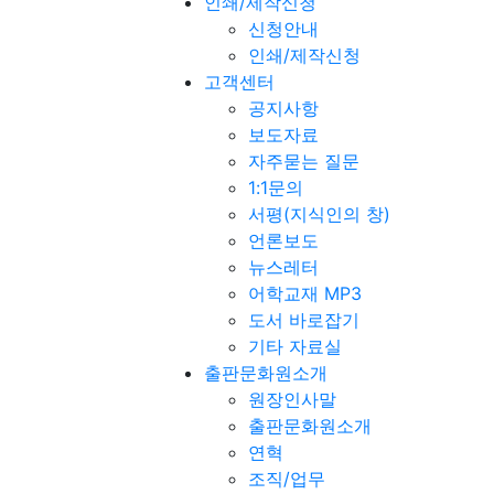
인쇄/제작신청
신청안내
인쇄/제작신청
고객센터
공지사항
보도자료
자주묻는 질문
1:1문의
서평(지식인의 창)
언론보도
뉴스레터
어학교재 MP3
도서 바로잡기
기타 자료실
출판문화원소개
원장인사말
출판문화원소개
연혁
조직/업무