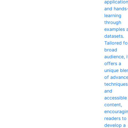
applicatio
and hands
learning
through
examples 
datasets.
Tailored fo
broad
audience, i
offers a
unique ble
of advanc
techniques
and
accessible
content,
encouragi
readers to
develop a