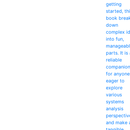
getting
started, th
book brea
down
complex i
into fun,
manageabl
parts. It is
reliable
companio
for anyone
eager to
explore
various
systems
analysis
perspectiv
and make 
tangible