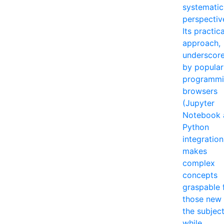
systematic
perspectiv
Its practica
approach,
underscor
by popular
programm
browsers
(Jupyter
Notebook 
Python
integration
makes
complex
concepts
graspable 
those new 
the subjec
while