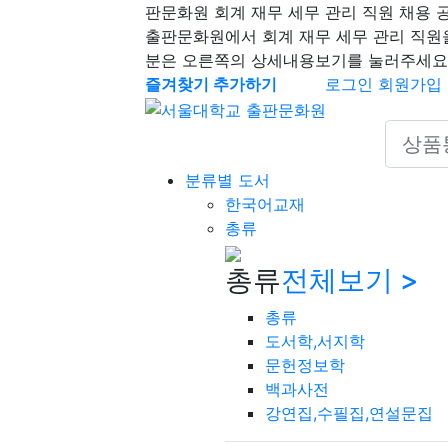
판문화원 회계 재무 세무 관리 직원 채용 
출판문화원에서 회계 재무 세무 관리 직원
분은 오른쪽의 상세내용보기를 눌러주세요
즐겨찾기 추가하기
로그인
회원가입
Search 
분류별 도서
한국어교재
총류
총류
전체보기 >
총류
도서학,서지학
문헌정보학
백과사전
강연집,수필집,연설문집