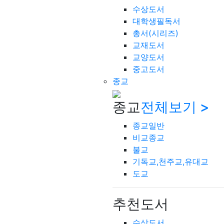
수상도서
대학생필독서
총서(시리즈)
교재도서
교양도서
중고도서
종교
종교
전체보기 >
종교일반
비교종교
불교
기독교,천주교,유대교
도교
추천도서
수상도서