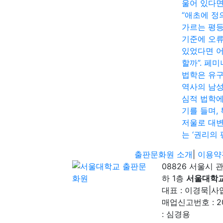
울어 있다면
“애초에 정
가르는 평
기준에 오
있었다면 
할까”. 페
법학은 유
역사의 남
심적 법학에
기를 들며,
저울로 대
는 ‘권리의 
출판문화원 소개
|
이용약
08826 서울시 
하 1층
서울대학
대표 : 이경묵
|
사업
매업신고번호 : 2
: 심경용