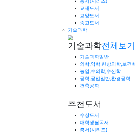
총서(시리즈)
교재도서
교양도서
중고도서
기술과학
기술과학
전체보기
기술과학일반
의학,약학,한방의학,보건
농업,수의학,수산학
공학,공업일반,환경공학
건축공학
추천도서
수상도서
대학생필독서
총서(시리즈)