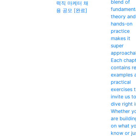
blend of
력직 마케터 채
fundament
용 공모 [완료]
theory and
hands-on
practice
makes it
super
approacha
Each chap
contains re
examples 
practical
exercises 
invite us t
dive right i
Whether y
are buildin
on what y
know or ju