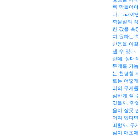
록 만들어야
다. 그래야
학물질의 
한 값을 측
여 원하는 
반응을 이
낼 수 있다.
런데, 상대
무게를 가
는 천평칭 
로는 어떻게
리의 무게를
심하게 잴 
있을까. 만
울이 잘못 
어져 있다면
떠할까. 무
심이 애초에