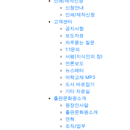
인쇄/제작신청
신청안내
인쇄/제작신청
고객센터
공지사항
보도자료
자주묻는 질문
1:1문의
서평(지식인의 창)
언론보도
뉴스레터
어학교재 MP3
도서 바로잡기
기타 자료실
출판문화원소개
원장인사말
출판문화원소개
연혁
조직/업무