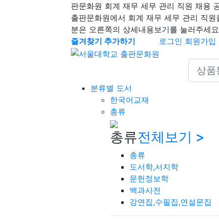
판문화원 회계 재무 세무 관리 직원 채용 
출판문화원에서 회계 재무 세무 관리 직원
분은 오른쪽의 상세내용보기를 눌러주세요
즐겨찾기 추가하기
로그인
회원가입
Search 
분류별 도서
한국어교재
총류
총류
전체보기 >
총류
도서학,서지학
문헌정보학
백과사전
강연집,수필집,연설문집