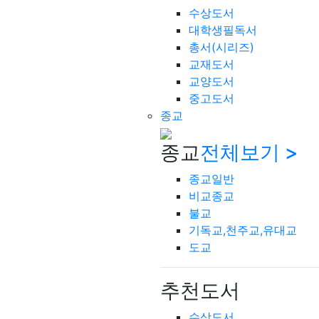
수상도서
대학생필독서
총서(시리즈)
교재도서
교양도서
중고도서
종교
종교
전체보기 >
종교일반
비교종교
불교
기독교,천주교,유대교
도교
추천도서
수상도서