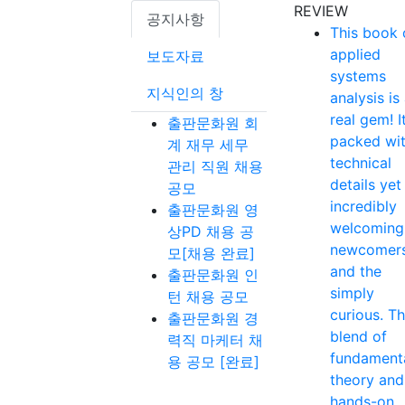
REVIEW
공지사항
This book 
applied
보도자료
systems
지식인의 창
analysis is
real gem! It
출판문화원 회
packed wi
계 재무 세무
technical
관리 직원 채용
details yet
공모
incredibly
출판문화원 영
welcoming
상PD 채용 공
newcomer
모[채용 완료]
and the
출판문화원 인
simply
턴 채용 공모
curious. T
출판문화원 경
blend of
력직 마케터 채
fundament
용 공모 [완료]
theory and
hands-on