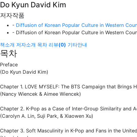
Do Kyun David Kim
저자작품
-
Diffusion of Korean Popular Culture in Western Coun
- Diffusion of Korean Popular Culture in Western Coun
책소개
저자소개
목차
리뷰
(
0
)
기타안내
목차
Preface
(Do Kyun David Kim)
Chapter 1. LOVE MYSELF: The BTS Campaign that Brings H
(Nancy Wiencek & Aimee Wiencek)
Chapter 2. K-Pop as a Case of Inter-Group Similarity and
(Carolyn A. Lin, Suji Park, & Xiaowen Xu)
Chapter 3. Soft Masculinity in K-Pop and Fans in the Unite