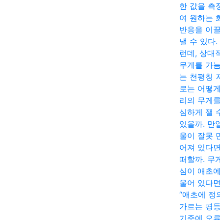
한 값을 측
여 원하는 
반응을 이
낼 수 있다.
런데, 상대
무게를 가
는 천평칭 
로는 어떻게
리의 무게를
심하게 잴 
있을까. 만
울이 잘못 
어져 있다면
떠할까. 무
심이 애초에
울어 있다면
“애초에 정
가르는 평
기준에 오