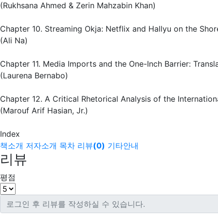
(Rukhsana Ahmed & Zerin Mahzabin Khan)
Chapter 10. Streaming Okja: Netflix and Hallyu on the Sho
(Ali Na)
Chapter 11. Media Imports and the One-Inch Barrier: Transl
(Laurena Bernabo)
Chapter 12. A Critical Rhetorical Analysis of the Internati
(Marouf Arif Hasian, Jr.)
Index
책소개
저자소개
목차
리뷰
(
0
)
기타안내
리뷰
평점