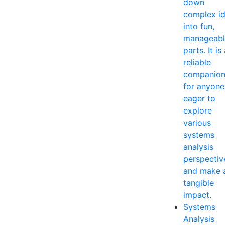
down
complex i
into fun,
manageabl
parts. It is
reliable
companio
for anyone
eager to
explore
various
systems
analysis
perspectiv
and make 
tangible
impact.
Systems
Analysis