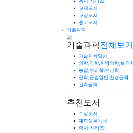
총서(시리즈)
교재도서
교양도서
중고도서
기술과학
기술과학
전체보기
기술과학일반
의학,약학,한방의학,보건
농업,수의학,수산학
공학,공업일반,환경공학
건축공학
추천도서
수상도서
대학생필독서
총서(시리즈)