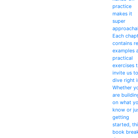
practice
makes it
super
approacha
Each chap
contains re
examples 
practical
exercises 
invite us t
dive right i
Whether y
are buildin
on what y
know or ju
getting
started, th
book brea