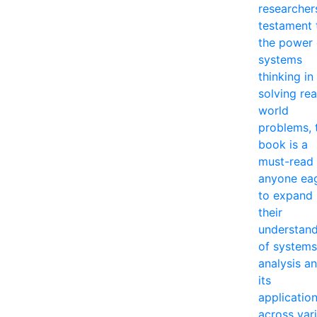
researcher
testament 
the power 
systems
thinking in
solving rea
world
problems, 
book is a
must-read 
anyone ea
to expand
their
understan
of systems
analysis a
its
applicatio
across var