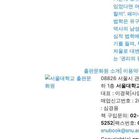
있었다면 
할까”. 페
법학은 유
역사의 남
심적 법학에
기를 들며,
저울로 대
는 ‘권리의 
출판문화원 소개
|
이용약
08826 서울시 
하 1층
서울대학
대표 : 이경묵
|
사업
매업신고번호 : 2
: 심경용
책 구입문의:
02
5252
|
팩스번호:
snubook@snu.ac
Copyright(c)
sn