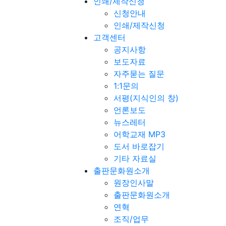
인쇄/제작신청
신청안내
인쇄/제작신청
고객센터
공지사항
보도자료
자주묻는 질문
1:1문의
서평(지식인의 창)
언론보도
뉴스레터
어학교재 MP3
도서 바로잡기
기타 자료실
출판문화원소개
원장인사말
출판문화원소개
연혁
조직/업무