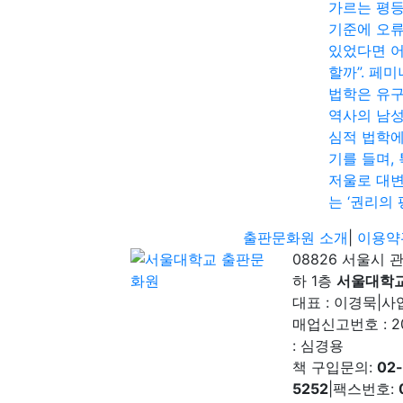
가르는 평
기준에 오
있었다면 
할까”. 페
법학은 유
역사의 남
심적 법학에
기를 들며,
저울로 대
는 ‘권리의 
출판문화원 소개
|
이용약
08826 서울시 
하 1층
서울대학
대표 : 이경묵
|
사업
매업신고번호 : 2
: 심경용
책 구입문의:
02
5252
|
팩스번호: