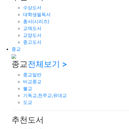
수상도서
대학생필독서
총서(시리즈)
교재도서
교양도서
중고도서
종교
종교
전체보기 >
종교일반
비교종교
불교
기독교,천주교,유대교
도교
추천도서