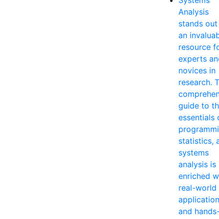
Systems
Analysis
stands out
an invalua
resource f
experts an
novices in
research. T
comprehen
guide to t
essentials 
programmi
statistics,
systems
analysis is
enriched w
real-world
applicatio
and hands