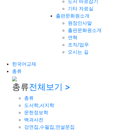
도서 바로잡기
기타 자료실
출판문화원소개
원장인사말
출판문화원소개
연혁
조직/업무
오시는 길
한국어교재
총류
총류
전체보기 >
총류
도서학,서지학
문헌정보학
백과사전
강연집,수필집,연설문집