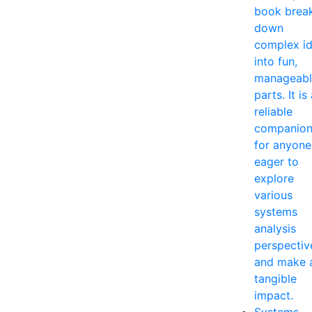
book brea
down
complex i
into fun,
manageabl
parts. It is
reliable
companio
for anyone
eager to
explore
various
systems
analysis
perspectiv
and make 
tangible
impact.