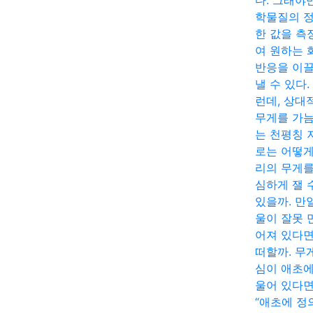
다. 그래야
학물질의 
한 값을 측
여 원하는 
반응을 이
낼 수 있다.
런데, 상대
무게를 가
는 천평칭 
로는 어떻게
리의 무게를
심하게 잴 
있을까. 만
울이 잘못 
어져 있다면
떠할까. 무
심이 애초에
울어 있다면
“애초에 정