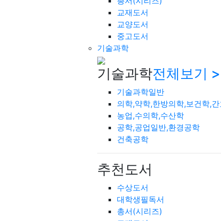
총서(시리즈)
교재도서
교양도서
중고도서
기술과학
기술과학
전체보기 >
기술과학일반
의학,약학,한방의학,보건학,
농업,수의학,수산학
공학,공업일반,환경공학
건축공학
추천도서
수상도서
대학생필독서
총서(시리즈)