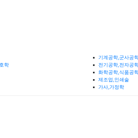
기계공학,군사공
간호학
전기공학,전자공학
화학공학,식품공
제조업,인쇄술
가사,가정학