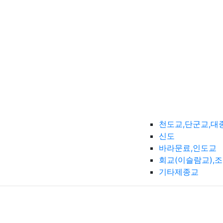
천도교,단군교,대
신도
바라문료,인도교
회교(이슬람교),
기타제종교