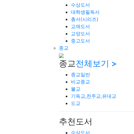
수상도서
대학생필독서
총서(시리즈)
교재도서
교양도서
중고도서
종교
종교
전체보기 >
종교일반
비교종교
불교
기독교,천주교,유대교
도교
추천도서
수상도서