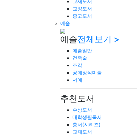
교재도서
교양도서
중고도서
예술
예술
전체보기 >
예술일반
건축술
조각
공예장식미술
서예
추천도서
수상도서
대학생필독서
총서(시리즈)
교재도서