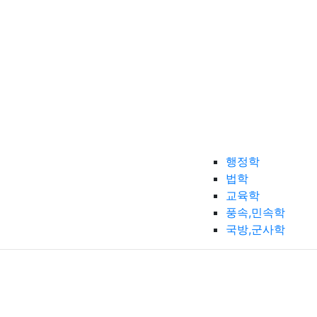
행정학
법학
교육학
풍속,민속학
국방,군사학