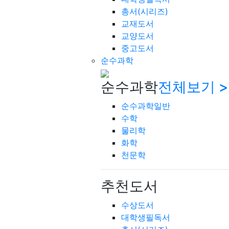
총서(시리즈)
교재도서
교양도서
중고도서
순수과학
순수과학
전체보기 >
순수과학일반
수학
물리학
화학
천문학
추천도서
수상도서
대학생필독서