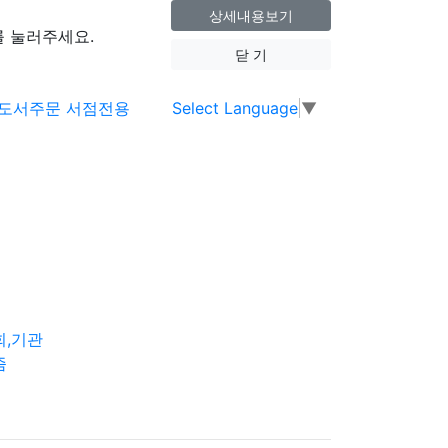
상세내용보기
 눌러주세요.
닫 기
Select Language
▼
회,기관
즘