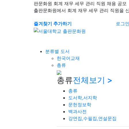
판문화원 회계 재무 세무 관리 직원 채용 공모
출판문화원에서 회계 재무 세무 관리 직원을 
즐겨찾기 추가하기
로그
분류별 도서
한국어교재
총류
총류
전체보기 >
총류
도서학,서지학
문헌정보학
백과사전
강연집,수필집,연설문집