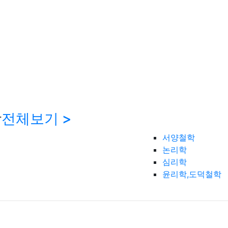
학
전체보기 >
서양철학
논리학
심리학
윤리학,도덕철학