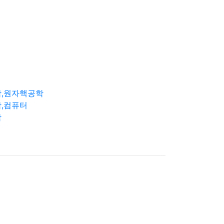
학,원자핵공학
,컴퓨터
학