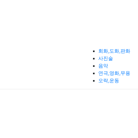
회화,도화,판화
사진술
음악
연극,영화,무용
오락,운동