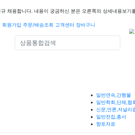
신규 채용합니다. 내용이 궁금하신 분은 오른쪽의 상세내용보기를
인
회원가입
주문/배송조회
고객센터
장바구니
Search icons
일반연속,간행물
일반학회,단체,협
신문,언론,저널리
일반전집,총서
향토자료