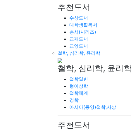
추천도서
수상도서
대학생필독서
총서(시리즈)
교재도서
교양도서
철학, 심리학, 윤리학
철학, 심리학, 윤리
철학일반
형이상학
철학체계
경학
아시아(동양)철학,사상
추천도서