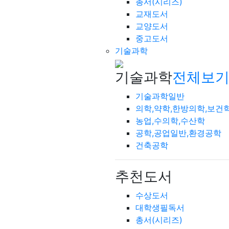
총서(시리즈)
교재도서
교양도서
중고도서
기술과학
기술과학
전체보기
기술과학일반
의학,약학,한방의학,보건
농업,수의학,수산학
공학,공업일반,환경공학
건축공학
추천도서
수상도서
대학생필독서
총서(시리즈)