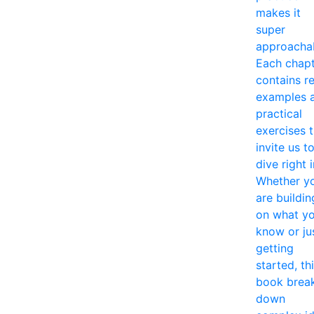
makes it
super
approacha
Each chap
contains re
examples 
practical
exercises 
invite us t
dive right i
Whether y
are buildin
on what y
know or ju
getting
started, th
book brea
down