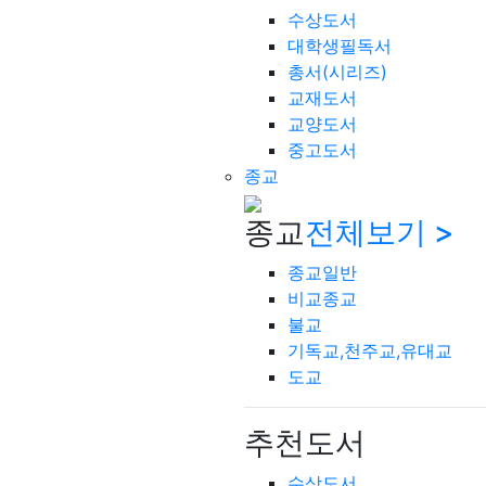
수상도서
대학생필독서
총서(시리즈)
교재도서
교양도서
중고도서
종교
종교
전체보기 >
종교일반
비교종교
불교
기독교,천주교,유대교
도교
추천도서
수상도서