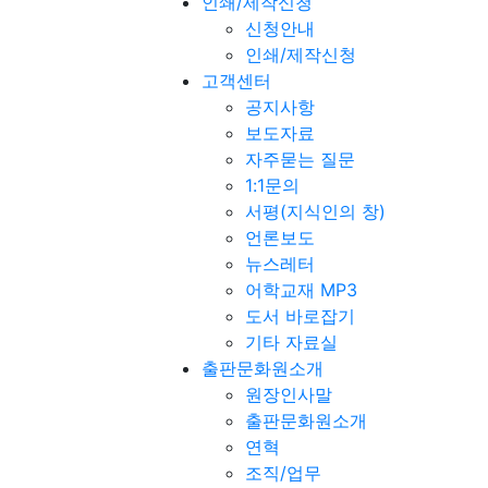
인쇄/제작신청
신청안내
인쇄/제작신청
고객센터
공지사항
보도자료
자주묻는 질문
1:1문의
서평(지식인의 창)
언론보도
뉴스레터
어학교재 MP3
도서 바로잡기
기타 자료실
출판문화원소개
원장인사말
출판문화원소개
연혁
조직/업무