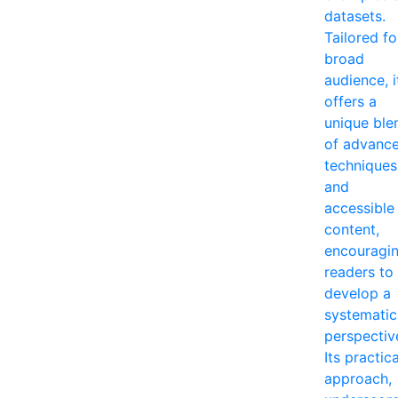
datasets.
Tailored fo
broad
audience, i
offers a
unique ble
of advanc
techniques
and
accessible
content,
encouragi
readers to
develop a
systematic
perspectiv
Its practica
approach,