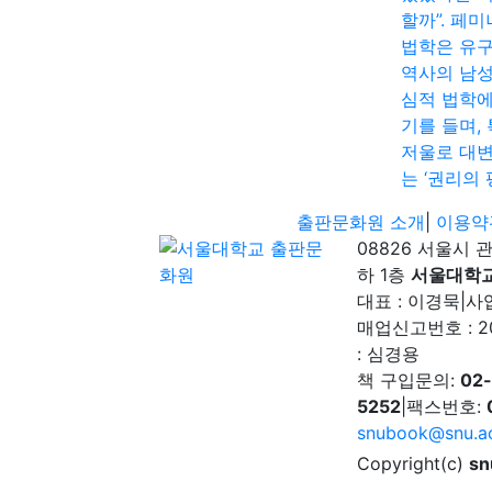
할까”. 페
법학은 유
역사의 남
심적 법학에
기를 들며,
저울로 대
는 ‘권리의 
출판문화원 소개
|
이용약
08826 서울시 
하 1층
서울대학
대표 : 이경묵
|
사업
매업신고번호 : 2
: 심경용
책 구입문의:
02
5252
|
팩스번호:
snubook@snu.ac
Copyright(c)
sn