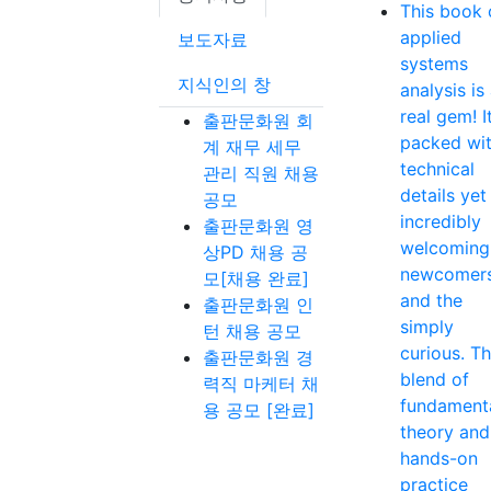
This book 
applied
보도자료
systems
지식인의 창
analysis is
real gem! It
출판문화원 회
packed wi
계 재무 세무
technical
관리 직원 채용
details yet
공모
incredibly
출판문화원 영
welcoming
상PD 채용 공
newcomer
모[채용 완료]
and the
출판문화원 인
simply
턴 채용 공모
curious. T
출판문화원 경
blend of
력직 마케터 채
fundament
용 공모 [완료]
theory and
hands-on
practice