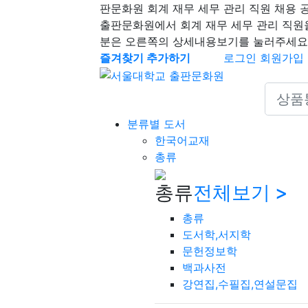
판문화원 회계 재무 세무 관리 직원 채용 
출판문화원에서 회계 재무 세무 관리 직원
분은 오른쪽의 상세내용보기를 눌러주세요
즐겨찾기 추가하기
로그인
회원가입
Search 
분류별 도서
한국어교재
총류
총류
전체보기 >
총류
도서학,서지학
문헌정보학
백과사전
강연집,수필집,연설문집