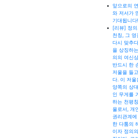
앞으로의 
와 저서가 
기대됩니다
[리뷰] 정
천칭, 그 
다시 맞추다
을 상징하는
의의 여신
반드시 한 
저울을 들고
다. 이 저울
양쪽의 상
인 무게를 
하는 천평칭
울로서, 개
권리관계에
한 다툼의 
이자 정의의