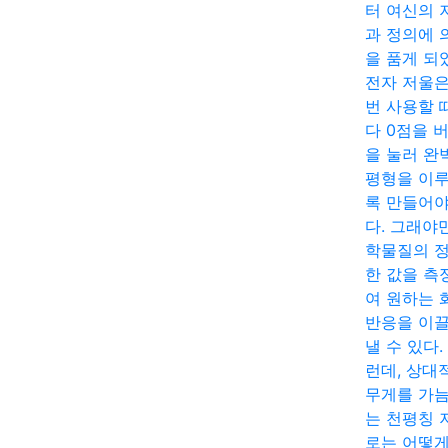
터 여신의 
과 정의에 
을 품게 되
전자 저울은
번 사용할 
다 0점을 
을 눌러 완
평형을 이
록 만들어야
다. 그래야
학물질의 
한 값을 측
여 원하는 
반응을 이
낼 수 있다.
런데, 상대
무게를 가
는 천평칭 
로는 어떻게