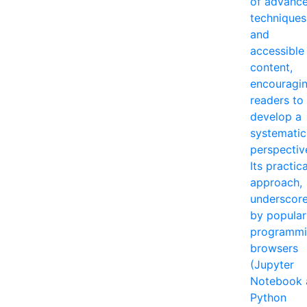
of advanc
techniques
and
accessible
content,
encouragi
readers to
develop a
systematic
perspectiv
Its practica
approach,
underscor
by popular
programm
browsers
(Jupyter
Notebook 
Python