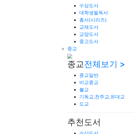
수상도서
대학생필독서
총서(시리즈)
교재도서
교양도서
중고도서
종교
종교
전체보기 >
종교일반
비교종교
불교
기독교,천주교,유대교
도교
추천도서
수상도서