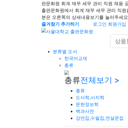
판문화원 회계 재무 세무 관리 직원 채용 
출판문화원에서 회계 재무 세무 관리 직원
분은 오른쪽의 상세내용보기를 눌러주세요
즐겨찾기 추가하기
로그인
회원가입
Search 
분류별 도서
한국어교재
총류
총류
전체보기 >
총류
도서학,서지학
문헌정보학
백과사전
강연집,수필집,연설문집