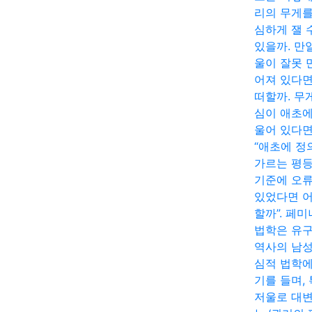
리의 무게를
심하게 잴 
있을까. 만
울이 잘못 
어져 있다면
떠할까. 무
심이 애초에
울어 있다면
“애초에 정
가르는 평
기준에 오
있었다면 
할까”. 페
법학은 유
역사의 남
심적 법학에
기를 들며,
저울로 대