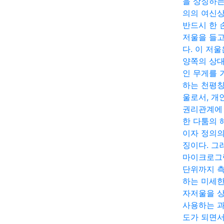
을 상징하는
의의 여신
반드시 한 
저울을 들고
다. 이 저울
양쪽의 상
인 무게를 
하는 천평칭
울로서, 개
권리관계에
한 다툼의 
이자 정의의
징이다. 그
마이크로그
단위까지 
하는 미세한
자저울을 
사용하는 
도가 되면