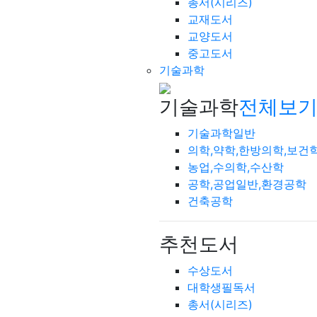
총서(시리즈)
교재도서
교양도서
중고도서
기술과학
기술과학
전체보기
기술과학일반
의학,약학,한방의학,보건
농업,수의학,수산학
공학,공업일반,환경공학
건축공학
추천도서
수상도서
대학생필독서
총서(시리즈)