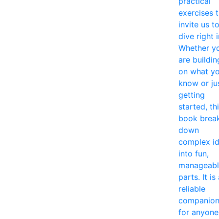
practical
exercises 
invite us t
dive right i
Whether y
are buildin
on what y
know or ju
getting
started, th
book brea
down
complex i
into fun,
manageabl
parts. It is
reliable
companio
for anyone