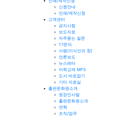
인쇄/제작신청
신청안내
인쇄/제작신청
고객센터
공지사항
보도자료
자주묻는 질문
1:1문의
서평(지식인의 창)
언론보도
뉴스레터
어학교재 MP3
도서 바로잡기
기타 자료실
출판문화원소개
원장인사말
출판문화원소개
연혁
조직/업무