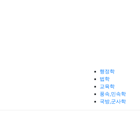
행정학
법학
교육학
풍속,민속학
국방,군사학