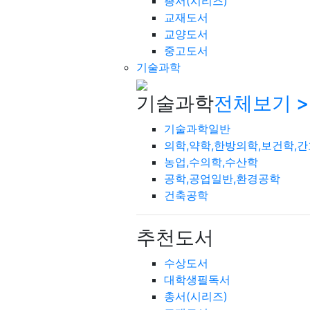
총서(시리즈)
교재도서
교양도서
중고도서
기술과학
기술과학
전체보기 >
기술과학일반
의학,약학,한방의학,보건학,
농업,수의학,수산학
공학,공업일반,환경공학
건축공학
추천도서
수상도서
대학생필독서
총서(시리즈)