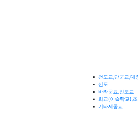
천도교,단군교,대
신도
바라문료,인도교
회교(이슬람교),
기타제종교