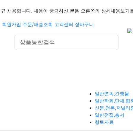
신규 채용합니다. 내용이 궁금하신 분은 오른쪽의 상세내용보기를
인
회원가입
주문/배송조회
고객센터
장바구니
Search icons
일반연속,간행물
일반학회,단체,협
신문,언론,저널리
일반전집,총서
향토자료