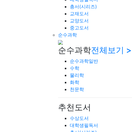
총서(시리즈)
교재도서
교양도서
중고도서
순수과학
순수과학
전체보기 >
순수과학일반
수학
물리학
화학
천문학
추천도서
수상도서
대학생필독서