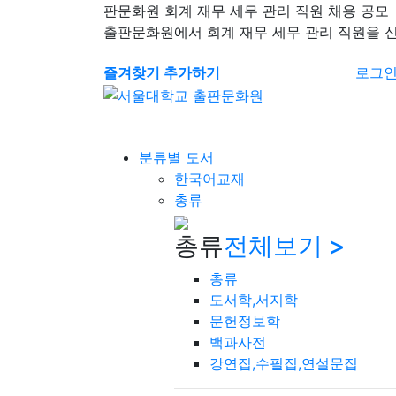
판문화원 회계 재무 세무 관리 직원 채용 공모
출판문화원에서 회계 재무 세무 관리 직원을 
즐겨찾기 추가하기
로그
분류별 도서
한국어교재
총류
총류
전체보기 >
총류
도서학,서지학
문헌정보학
백과사전
강연집,수필집,연설문집