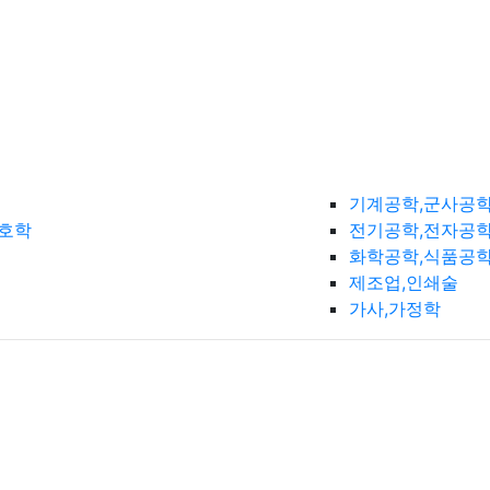
기계공학,군사공
간호학
전기공학,전자공학
화학공학,식품공
제조업,인쇄술
가사,가정학