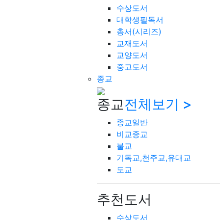
수상도서
대학생필독서
총서(시리즈)
교재도서
교양도서
중고도서
종교
종교
전체보기 >
종교일반
비교종교
불교
기독교,천주교,유대교
도교
추천도서
수상도서