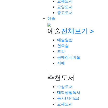
교재도서
교양도서
중고도서
예술
예술
전체보기 >
예술일반
건축술
조각
공예장식미술
서예
추천도서
수상도서
대학생필독서
총서(시리즈)
교재도서