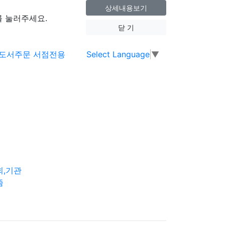
상세내용보기
 눌러주세요.
닫 기
Select Language
▼
회,기관
즘