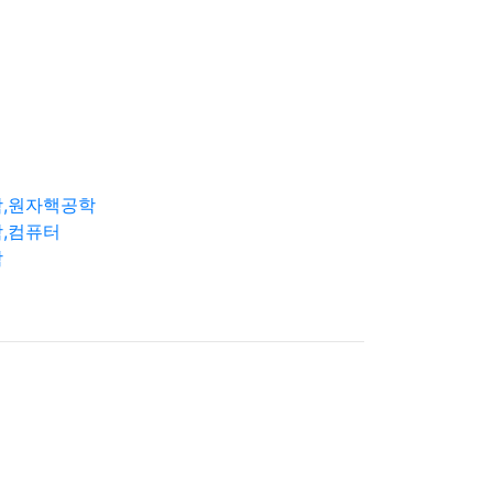
학,원자핵공학
,컴퓨터
학