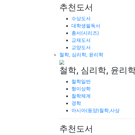
추천도서
수상도서
대학생필독서
총서(시리즈)
교재도서
교양도서
철학, 심리학, 윤리학
철학, 심리학, 윤리
철학일반
형이상학
철학체계
경학
아시아(동양)철학,사상
추천도서