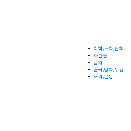
회화,도화,판화
사진술
음악
연극,영화,무용
오락,운동