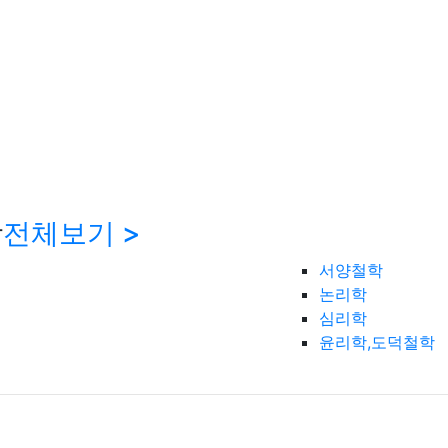
학
전체보기 >
서양철학
논리학
심리학
윤리학,도덕철학