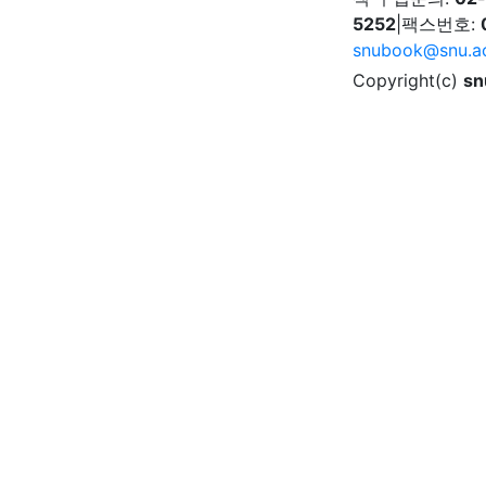
5252
|
팩스번호:
snubook@snu.ac
Copyright(c)
sn