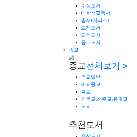
수상도서
대학생필독서
총서(시리즈)
교재도서
교양도서
중고도서
종교
종교
전체보기 >
종교일반
비교종교
불교
기독교,천주교,유대교
도교
추천도서
수상도서