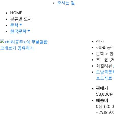
오시는 길
HOME
분류별 도서
문학
한국문학
신간
<바리공주
크게보기
공유하기
문학 > 
조보윤
[
회원리뷰
도남국문
보도자료
판매가
53,000
원
배송비
0
원 (20
- 기타 