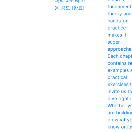
력직 마케터 채
fundament
용 공모 [완료]
theory and
hands-on
practice
makes it
super
approacha
Each chap
contains re
examples 
practical
exercises 
invite us t
dive right i
Whether y
are buildin
on what y
know or ju