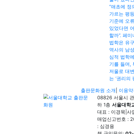
“애초에 정
가르는 평
기준에 오
있었다면 
할까”. 페
법학은 유
역사의 남
심적 법학에
기를 들며,
저울로 대
는 ‘권리의 
출판문화원 소개
|
이용약
08826 서울시 
하 1층
서울대학
대표 : 이경묵
|
사업
매업신고번호 : 2
: 심경용
책 구입문의:
02