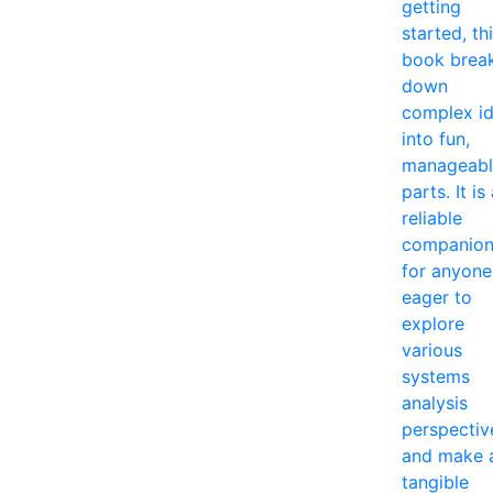
getting
started, th
book brea
down
complex i
into fun,
manageabl
parts. It is
reliable
companio
for anyone
eager to
explore
various
systems
analysis
perspectiv
and make 
tangible