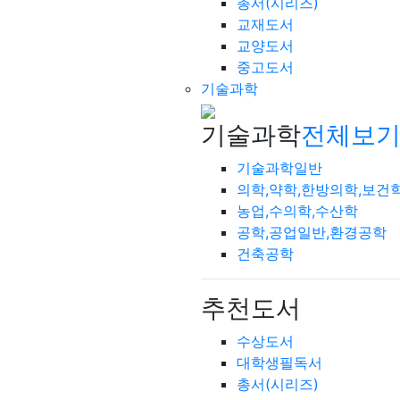
총서(시리즈)
교재도서
교양도서
중고도서
기술과학
기술과학
전체보기
기술과학일반
의학,약학,한방의학,보건
농업,수의학,수산학
공학,공업일반,환경공학
건축공학
추천도서
수상도서
대학생필독서
총서(시리즈)