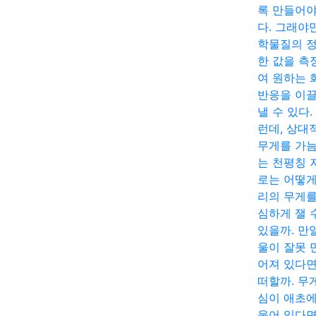
록 만들어야
다. 그래야
학물질의 
한 값을 측
여 원하는 
반응을 이
낼 수 있다.
런데, 상대
무게를 가
는 천평칭 
로는 어떻게
리의 무게를
심하게 잴 
있을까. 만
울이 잘못 
어져 있다면
떠할까. 무
심이 애초에
울어 있다면