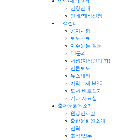
인쇄/제작신청
신청안내
인쇄/제작신청
고객센터
공지사항
보도자료
자주묻는 질문
1:1문의
서평(지식인의 창)
언론보도
뉴스레터
어학교재 MP3
도서 바로잡기
기타 자료실
출판문화원소개
원장인사말
출판문화원소개
연혁
조직/업무