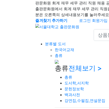
판문화원 회계 재무 세무 관리 직원 채용 
출판문화원에서 회계 재무 세무 관리 직원
분은 오른쪽의 상세내용보기를 눌러주세요
즐겨찾기 추가하기
로그인
회원가입
Search 
분류별 도서
한국어교재
총류
총류
전체보기 >
총류
도서학,서지학
문헌정보학
백과사전
강연집,수필집,연설문집