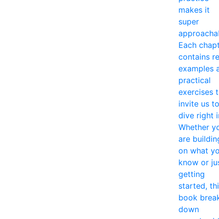
makes it
super
approacha
Each chap
contains re
examples 
practical
exercises 
invite us t
dive right i
Whether y
are buildin
on what y
know or ju
getting
started, th
book brea
down