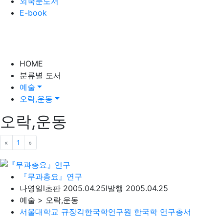
외국문도서
E-book
HOME
분류별 도서
예술
오락,운동
오락,운동
«
이전
1
»
다음
『무과총요』연구
나영일
l
초판 2005.04.25
l
발행 2005.04.25
예술 > 오락,운동
서울대학교 규장각한국학연구원 한국학 연구총서