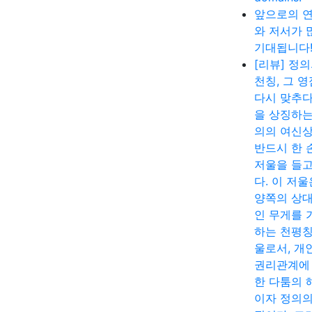
앞으로의 
와 저서가 
기대됩니다
[리뷰] 정
천칭, 그 
다시 맞추다
을 상징하는
의의 여신
반드시 한 
저울을 들고
다. 이 저울
양쪽의 상
인 무게를 
하는 천평칭
울로서, 개
권리관계에
한 다툼의 
이자 정의의