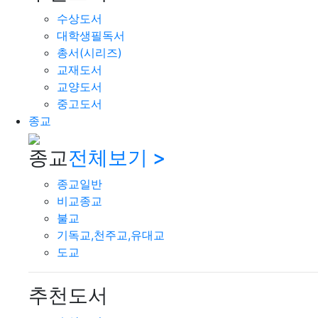
수상도서
대학생필독서
총서(시리즈)
교재도서
교양도서
중고도서
종교
종교
전체보기 >
종교일반
비교종교
불교
기독교,천주교,유대교
도교
추천도서