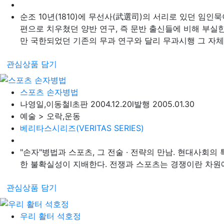
순조 10년(1810)에 무선사(武選司)의 서리로 있던 임
편으로 치우쳤던 양반 연구, 즉 문반 출신들에 비해 부실
만 국한되었던 기존의 무과 연구와 달리 무과시행 그 자체
관심상품 담기
스포츠 손자병법
나영일,이동철
l
초판 2004.12.20
l
발행 2005.01.30
예술 > 오락,운동
베리타스시리즈(VERITAS SERIES)
"손자"병법과 스포츠, 그 전술 · 전략의 만남. 현대사회
한 불확실성이 지배한다. 전쟁과 스포츠는 경쟁이란 차원에서
관심상품 담기
우리 활터 석호정