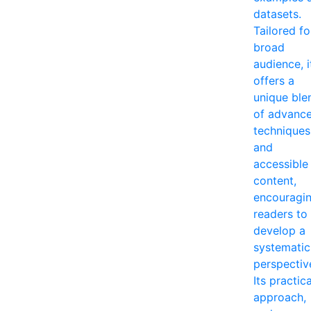
datasets.
Tailored fo
broad
audience, i
offers a
unique ble
of advanc
techniques
and
accessible
content,
encouragi
readers to
develop a
systematic
perspectiv
Its practica
approach,