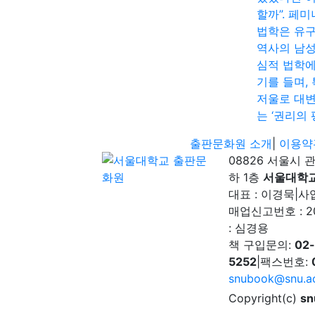
할까”. 페
법학은 유
역사의 남
심적 법학에
기를 들며,
저울로 대
는 ‘권리의 
출판문화원 소개
|
이용약
08826 서울시 
하 1층
서울대학
대표 : 이경묵
|
사업
매업신고번호 : 2
: 심경용
책 구입문의:
02
5252
|
팩스번호:
snubook@snu.ac
Copyright(c)
sn