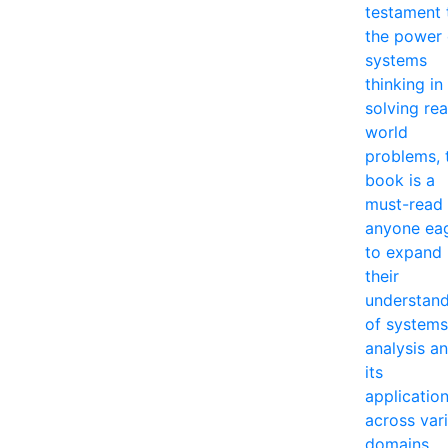
testament 
the power 
systems
thinking in
solving rea
world
problems, 
book is a
must-read 
anyone ea
to expand
their
understan
of systems
analysis a
its
applicatio
across var
domains.