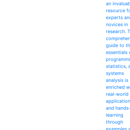
an invalua
resource f
experts an
novices in
research. T
comprehen
guide to t
essentials 
programmi
statistics,
systems
analysis is
enriched w
real-world
applicatio
and hands
learning
through
examples 