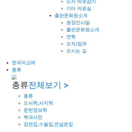
도서 바로잡기
기타 자료실
출판문화원소개
원장인사말
출판문화원소개
연혁
조직/업무
오시는 길
한국어교재
총류
총류
전체보기 >
총류
도서학,서지학
문헌정보학
백과사전
강연집,수필집,연설문집