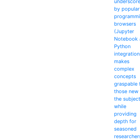
underscor
by popular
programm
browsers
(Jupyter
Notebook 
Python
integration
makes
complex
concepts
graspable 
those new 
the subjec
while
providing
depth for
seasoned
researcher